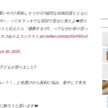
愛いやろ?美味しそうやろ?猛烈な自画自賛とともに
‼️✨」ってキラッキラな笑顔で見せに来たよ❤️塗り
トと伝えたら「優勝するぞ‼️」ってなぜか張り切っ
ラネコぬりえコンテスト
pic.twitter.com/azzGcH6Xcd
ch 30, 2020
子どもが塗りました?
ね～？！」と色選びから真剣に悩み、集中して本当
に飾ろうと思います❤️