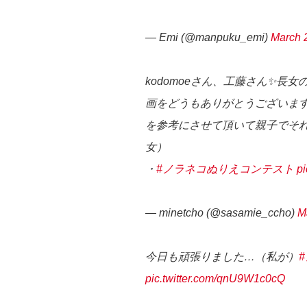
— Emi (@manpuku_emi)
March 
kodomoeさん、工藤さん✨長
画をどうもありがとうございま
を参考にさせて頂いて親子でそれ
女）
・
#ノラネコぬりえコンテスト
p
— minetcho (@sasamie_ccho)
M
今日も頑張りました…（私が）
pic.twitter.com/qnU9W1c0cQ