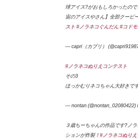
球アイス?がおもしろかったので
宙のアイスやさん】全部クーピ
スト
#ノラネコぐんだん
#コドモ
— capri（カプリ） (@capri9198
#ノラネコぬりえコンテスト
その3
ほっかむりネコちゃん大好きで
— nontan (@nontan_02080422)
３歳ちーちゃんの作品です?ノラ
ションが炸裂！
#ノラネコぬりえ