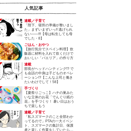
人気記事
連載／子育て
「陛下、寝所の準備が整いまし
た」まずいまずいっ!! 逃げられ
ない――!!!【母は転生しても母
でした・8】
ごはん・おやつ
【旅行気分でスペイン料理】炊
飯器に材料を入れて炊くだけで
おいしい「パエリア」の作り方
連載
部長がヘッドハンティング!? で
も会話の中身は子どものオペレ
ーション!?【こんな上司と働き
たいわけでして！58】
手づくり
【夏祭りごっこ】ハチの巣みた
いな立体のお花「でんぐり紙の
花」を手づくり！ 暑い日はおう
ちで楽しもう
連載／子育て
「私スズマークのこと全部わか
ってるので」PTAの一大イベン
ト、スズマークの集計日、保護
者と楽しく作業をしていたら…