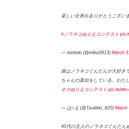
楽しい企画をありがとうござい
#ノラネコぬりえコンテスト
pic.
— mintoto (@miku0913)
March 3
娘はノラネコぐんだんが大好き
ちゃんの真似をしている。わた
ネコぬりえコンテスト
pic.twitt
— は○え (@Tuutikki_820)
March 
40代の主人のノラネコぐんだん