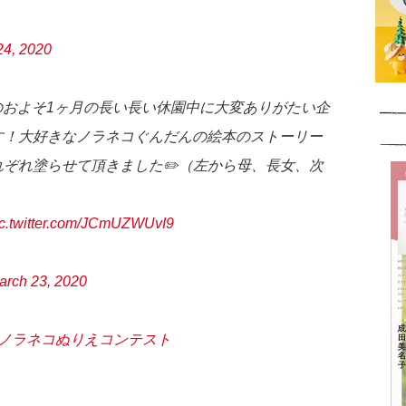
24, 2020
女のおよそ1ヶ月の長い長い休園中に大変ありがたい企
す！大好きなノラネコぐんだんの絵本のストーリー
ぞれ塗らせて頂きました✏️（左から母、長女、次
ic.twitter.com/JCmUZWUvI9
arch 23, 2020
#ノラネコぬりえコンテスト