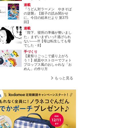
連載
『うどん対ラーメン やきそば
の逆襲』【親子の読み聞かせ
に。今日の絵本だより 第375
回】
連載
「陛下、寝所の準備が整いまし
た」まずいまずいっ!! 逃げられ
ない――!!!【母は転生しても母
でした・8】
手づくり
【夏祭りごっこで盛り上がろ
う！】紙皿やストローでフォト
プロップス風のおしゃれな「お
めん」の作り方
もっと見る