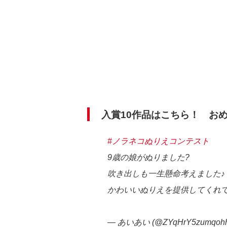
入賞10作品はこちら！ お
#ノラネコぬりえコンテスト
9歳の娘がぬりました?
吹き出しも一生懸命考えました♪
かわいいぬりえを提供してくれ
— あいあい (@ZYqHrY5zumqoh