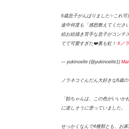
6歳息子がんばりました✨これ可
途中何度も「感想教えてください
絵お絵描き苦手な息子がコンテス
てて可愛すぎた❤️裏も虹！
#ノ
— yukinoelle (@yukinoelle1)
Mar
ノラネコぐんだん大好きな8歳の
「飴ちゃんは、この色がいいか
に楽しそうに塗っていました。
せっかくなんで4種類とも、お家