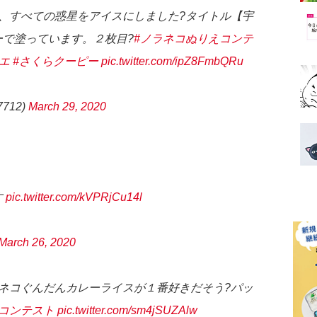
、すべての惑星をアイスにしました?タイトル【宇
ーで塗っています。２枚目?
#ノラネコぬりえコンテ
エ
#さくらクーピー
pic.twitter.com/ipZ8FmbQRu
7712)
March 29, 2020
す
pic.twitter.com/kVPRjCu14l
March 26, 2020
ネコぐんだんカレーライスが１番好きだそう?パッ
コンテスト
pic.twitter.com/sm4jSUZAlw