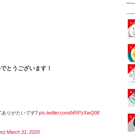
1
2
めでとうございます！
3
4
てありがたいです?
pic.twitter.com/bRlPzXwQ08
5
hc)
March 31, 2020