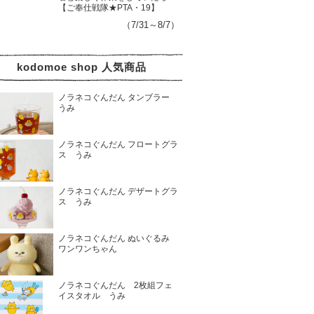
【ご奉仕戦隊★PTA・19】
（7/31～8/7）
kodomoe shop 人気商品
ノラネコぐんだん タンブラー
うみ
ノラネコぐんだん フロートグラ
ス うみ
ノラネコぐんだん デザートグラ
ス うみ
ノラネコぐんだん ぬいぐるみ
ワンワンちゃん
ノラネコぐんだん 2枚組フェ
イスタオル うみ