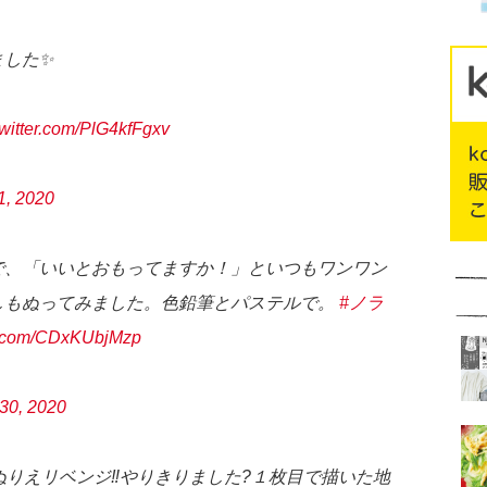
ました✨
twitter.com/PlG4kfFgxv
1, 2020
で、「いいとおもってますか！」といつもワンワン
しもぬってみました。色鉛筆とパステルで。
#ノラ
er.com/CDxKUbjMzp
30, 2020
ぬりえリベンジ‼️やりきりました?１枚目で描いた地