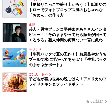
【夏祭りごっこで盛り上がろう！】紙皿やス
トローでフォトプロップス風のおしゃれな
「おめん」の作り方
連載
芸人・男性ブランコ平井まさあきさんインタ
ビュー「『そのままやってたら順番が回って
くるやろ』芸人仲間の何気ない一言に救われ
てきたから、頑張れる」
手づくり
【牛乳パックで夏の工作！】お風呂やおうち
プールで水に浮かべてあそぼ！「牛乳パック
のぷかぷかボート」
ごはん・おやつ
子どもが喜ぶ世界の晩ごはん！アメリカのフ
ライドチキン＆フライドポテト
もっと読む