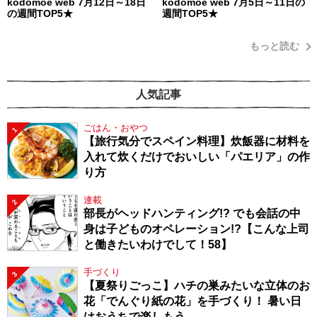
kodomoe web 7月12日～18日
kodomoe web 7月5日～11日の
の週間TOP5★
週間TOP5★
もっと読む
人気記事
ごはん・おやつ
1
【旅行気分でスペイン料理】炊飯器に材料を
入れて炊くだけでおいしい「パエリア」の作
り方
連載
2
部長がヘッドハンティング!? でも会話の中
身は子どものオペレーション!?【こんな上司
と働きたいわけでして！58】
手づくり
3
【夏祭りごっこ】ハチの巣みたいな立体のお
花「でんぐり紙の花」を手づくり！ 暑い日
はおうちで楽しもう