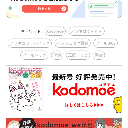
キーワード：
kodomoe
ノラネコぐんだん
ノラネコプールバッグ
ハッシュタグ投稿
プールBAG
プールバッグ
付録
工藤ノリコ
懸賞