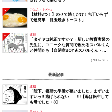
ごはん・おやつ
4
【材料3つ！】のせて焼くだけ！包丁いらず
で超簡単「目玉焼きトースト」
連載
5
「タイヤは純正ですか？」新しい教育実習の
先生に、ユニークな質問で攻めるスバルくん
と仲間たち【自閉症BOY★スバルくん・
143】
（7/30～8/6）
最新記事
連載
「陛下、寝所の準備が整いました」まずいま
ずいっ!! 逃げられない――!!!【母は転生して
も母でした・8】
手づくり