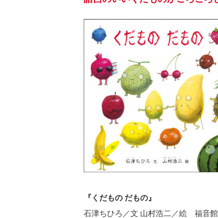
『くだもの だもの』
石津ちひろ／文 山村浩二／絵 福音館書