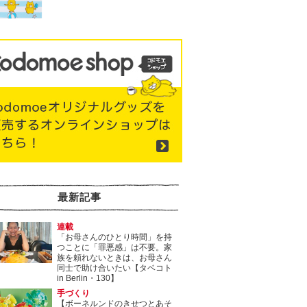
最新記事
連載
「お母さんのひとり時間」を持
つことに「罪悪感」は不要。家
族を頼れないときは、お母さん
同士で助け合いたい【タベコト
in Berlin・130】
手づくり
【ボーネルンドのきせつとあそ