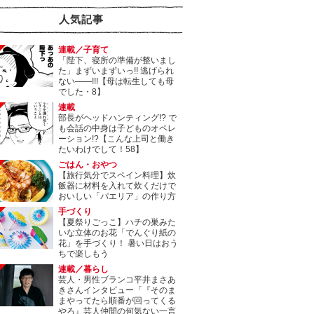
人気記事
連載／子育て
「陛下、寝所の準備が整いまし
た」まずいまずいっ!! 逃げられ
ない――!!!【母は転生しても母
でした・8】
連載
部長がヘッドハンティング!? で
も会話の中身は子どものオペレ
ーション!?【こんな上司と働き
たいわけでして！58】
ごはん・おやつ
【旅行気分でスペイン料理】炊
飯器に材料を入れて炊くだけで
おいしい「パエリア」の作り方
手づくり
【夏祭りごっこ】ハチの巣みた
いな立体のお花「でんぐり紙の
花」を手づくり！ 暑い日はおう
ちで楽しもう
連載／暮らし
芸人・男性ブランコ平井まさあ
きさんインタビュー「『そのま
まやってたら順番が回ってくる
やろ』芸人仲間の何気ない一言