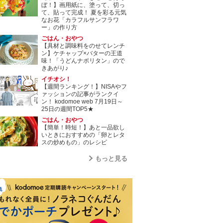
ぼ！】画用紙に、塗って、切っ
て、貼って完成！ 夏を彩る元気
なお花「カラフルサンフラワ
ー」の作り方
ごはん・おやつ
【具材と調味料をのせてレンチ
ン】ケチャップ×バターの王道
味！「うどんナポリタン」ので
きあがり♪
イチオシ！
【週間ランキング！】NISAやフ
ァッションの記事がランクイ
ン！ kodomoe web 7月19日～
25日の週間TOP5★
ごはん・おやつ
【簡単！時短！】あと一品欲し
いときにおすすめの「卵とレタ
スの炒めもの」のレシピ
もっと見る