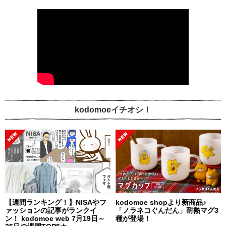
kodomoeイチオシ！
【週間ランキング！】NISAやフ
kodomoe shopより新商品♪
ァッションの記事がランクイ
「ノラネコぐんだん」耐熱マグ3
ン！ kodomoe web 7月19日～
種が登場！