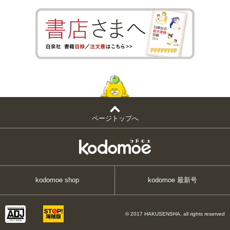
ページトップへ
kodomoe shop
kodomoe 最新号
© 2017 HAKUSENSHA, all rights reserved