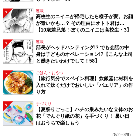
連載
2
高校生のニイニが帰宅したら様子が変。お顔
が青いかも…？ その理由にオトト君は…
【10歳差兄弟！ぼくのニイニは高校生・3】
連載
3
部長がヘッドハンティング!? でも会話の中
身は子どものオペレーション!?【こんな上司
と働きたいわけでして！58】
ごはん・おやつ
4
【旅行気分でスペイン料理】炊飯器に材料を
入れて炊くだけでおいしい「パエリア」の作
り方
手づくり
5
【夏祭りごっこ】ハチの巣みたいな立体のお
花「でんぐり紙の花」を手づくり！ 暑い日
はおうちで楽しもう
（8/2～8/9）