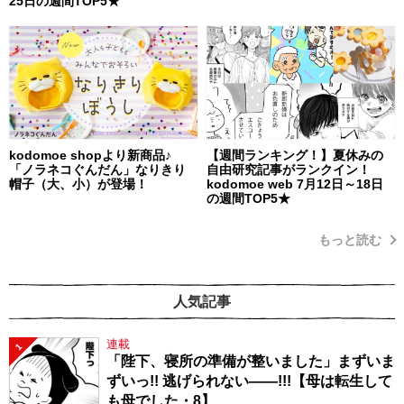
25日の週間TOP5★
kodomoe shopより新商品♪
【週間ランキング！】夏休みの
「ノラネコぐんだん」なりきり
自由研究記事がランクイン！
帽子（大、小）が登場！
kodomoe web 7月12日～18日
の週間TOP5★
もっと読む
人気記事
連載
1
「陛下、寝所の準備が整いました」まずいま
ずいっ!! 逃げられない――!!!【母は転生して
も母でした・8】