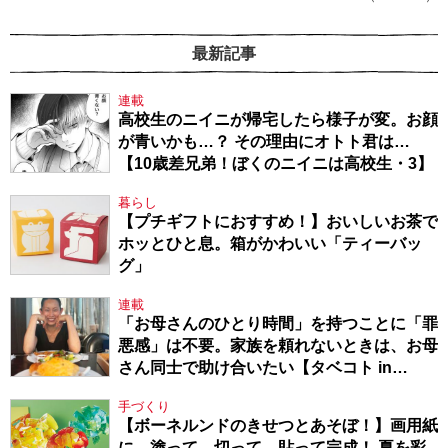
最新記事
連載
高校生のニイニが帰宅したら様子が変。お顔
が青いかも…？ その理由にオトト君は…
【10歳差兄弟！ぼくのニイニは高校生・3】
暮らし
【プチギフトにおすすめ！】おいしいお茶で
ホッとひと息。箱がかわいい「ティーバッ
グ」
連載
「お母さんのひとり時間」を持つことに「罪
悪感」は不要。家族を頼れないときは、お母
さん同士で助け合いたい【タベコト in
Berlin・130】
手づくり
【ボーネルンドのきせつとあそぼ！】画用紙
に、塗って、切って、貼って完成！ 夏を彩