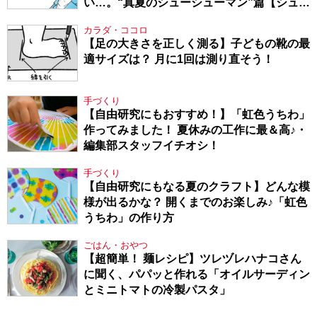
い…。“真夏のシューシューマン”篇【シュー
シューマン・17】
カラダ・ココロ
【足の大きさを正しく測る】子どもの靴の最
適サイズは？ 月に1回は測り直そう！
手づくり
【自由研究にもおすすめ！】「虹色うちわ」
作ってみました！ 夏休みの工作に最＆高♪・
編集部スタッフイチオシ！
手づくり
【自由研究にもなる夏のクラフト】どんな模
様が出るかな？ 開くまでのお楽しみ♪「虹色
うちわ」の作り方
ごはん・おやつ
【超簡単！ 麺レシピ】ツレヅレハナコさん
に聞く、パパッと作れる「オイルサーディン
とミニトマトの冷製パスタ」