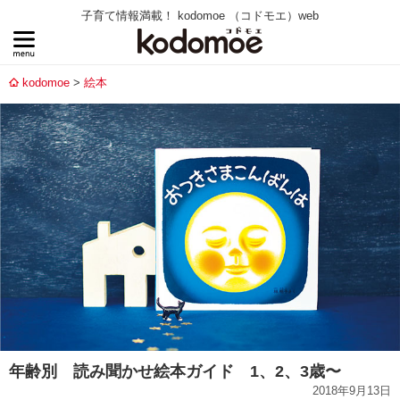
子育て情報満載！ kodomoe （コドモエ）web
kodomoe
絵本
年齢別 読み聞かせ絵本ガイド 1、2、3歳〜
2018年9月13日