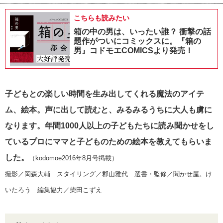
こちらも読みたい
箱の中の男は、いったい誰？ 衝撃の話
題作がついにコミックスに。『箱の
男』コドモエCOMICSより発売！
子どもとの楽しい時間を生み出してくれる魔法のアイテ
ム、絵本。
声に出して読むと、みるみるうちに大人も虜に
なります。
年間1000人以上の子どもたちに読み聞かせをし
ているプロにママと子どものための絵本を教えてもらいま
した。
（kodomoe2016年8月号掲載）
撮影／岡森大輔 スタイリング／郡山雅代 選書・監修／聞かせ屋。け
いたろう 編集協力／柴田こずえ