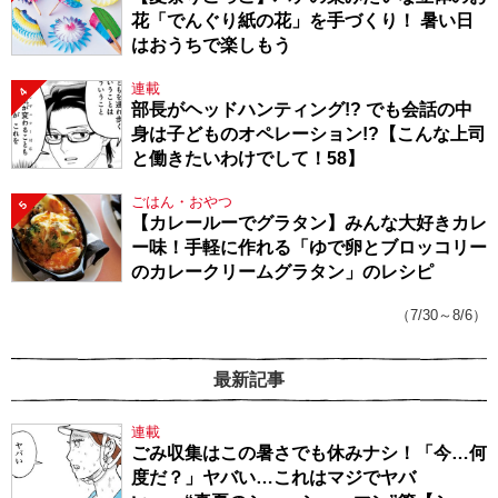
花「でんぐり紙の花」を手づくり！ 暑い日
はおうちで楽しもう
連載
4
部長がヘッドハンティング!? でも会話の中
身は子どものオペレーション!?【こんな上司
と働きたいわけでして！58】
ごはん・おやつ
5
【カレールーでグラタン】みんな大好きカレ
ー味！手軽に作れる「ゆで卵とブロッコリー
のカレークリームグラタン」のレシピ
（7/30～8/6）
最新記事
連載
ごみ収集はこの暑さでも休みナシ！「今…何
度だ？」ヤバい…これはマジでヤバ