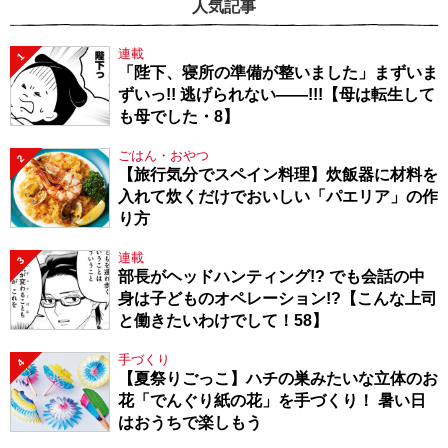
人気記事
連載
1
「陛下、寝所の準備が整いました」まずいま
ずいっ!! 逃げられない――!!!【母は転生して
も母でした・8】
ごはん・おやつ
2
【旅行気分でスペイン料理】炊飯器に材料を
入れて炊くだけでおいしい「パエリア」の作
り方
連載
3
部長がヘッドハンティング!? でも会話の中
身は子どものオペレーション!?【こんな上司
と働きたいわけでして！58】
手づくり
4
【夏祭りごっこ】ハチの巣みたいな立体のお
花「でんぐり紙の花」を手づくり！ 暑い日
はおうちで楽しもう