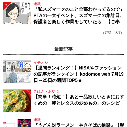
連載
5
「私スズマークのこと全部わかってるので」
PTAの一大イベント、スズマークの集計日、
保護者と楽しく作業をしていたら…【ご奉仕
戦隊★PTA・19】
（7/31～8/7）
最新記事
イチオシ！
【週間ランキング！】NISAやファッション
の記事がランクイン！ kodomoe web 7月19
日～25日の週間TOP5★
ごはん・おやつ
【簡単！時短！】あと一品欲しいときにおす
すめの「卵とレタスの炒めもの」のレシピ
連載
『うどん対ラーメン やきそばの逆襲』【親