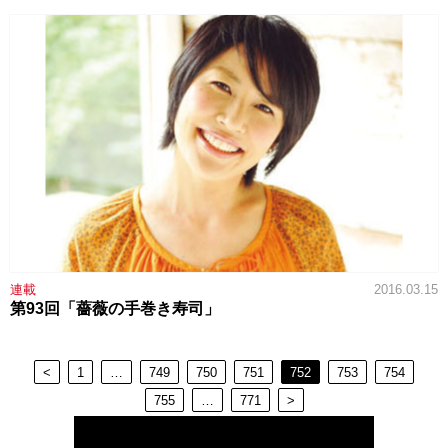
連載
2016.03.15
第93回「薔薇の手巻き寿司」
<
1
…
749
750
751
752
753
754
755
…
771
>