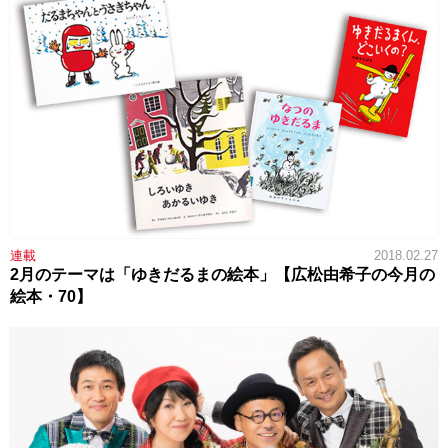
連載
2018.02.27
2月のテーマは「ゆきだるまの絵本」【広松由希子の今月の
絵本・70】