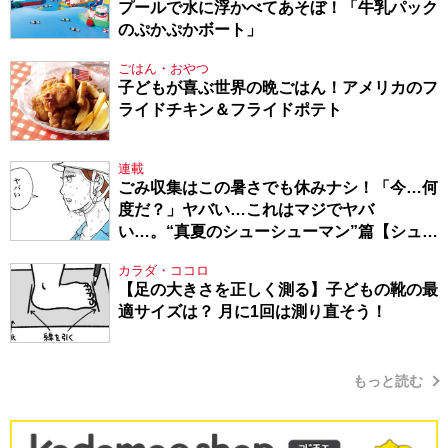
プールで水に浮かべてあそぼ！「牛乳パック
のぷかぷかボート」
ごはん・おやつ
子どもが喜ぶ世界の晩ごはん！アメリカのフ
ライドチキン＆フライドポテト
連載
ごみ収集はこの暑さでも休みナシ！「今…何
度だ？」ヤバい…これはマジでヤバ
い…。“真夏のシューシューマン”篇【シュー
シューマン・17】
カラダ・ココロ
【足の大きさを正しく測る】子どもの靴の最
適サイズは？ 月に1回は測り直そう！
もっと読む