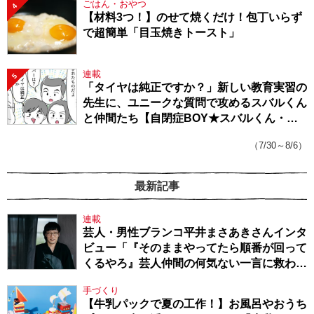
ごはん・おやつ
4
【材料3つ！】のせて焼くだけ！包丁いらず
で超簡単「目玉焼きトースト」
連載
5
「タイヤは純正ですか？」新しい教育実習の
先生に、ユニークな質問で攻めるスバルくん
と仲間たち【自閉症BOY★スバルくん・
143】
（7/30～8/6）
最新記事
連載
芸人・男性ブランコ平井まさあきさんインタ
ビュー「『そのままやってたら順番が回って
くるやろ』芸人仲間の何気ない一言に救われ
てきたから、頑張れる」
手づくり
【牛乳パックで夏の工作！】お風呂やおうち