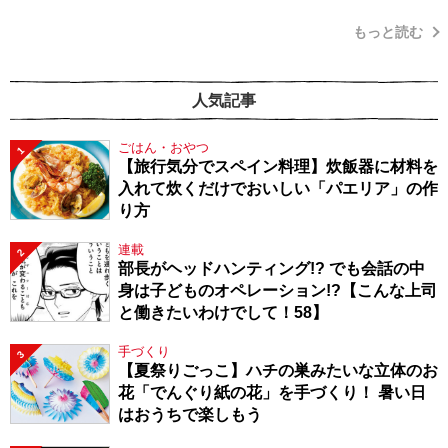
もっと読む
人気記事
ごはん・おやつ
1
【旅行気分でスペイン料理】炊飯器に材料を
入れて炊くだけでおいしい「パエリア」の作
り方
連載
2
部長がヘッドハンティング!? でも会話の中
身は子どものオペレーション!?【こんな上司
と働きたいわけでして！58】
手づくり
3
【夏祭りごっこ】ハチの巣みたいな立体のお
花「でんぐり紙の花」を手づくり！ 暑い日
はおうちで楽しもう