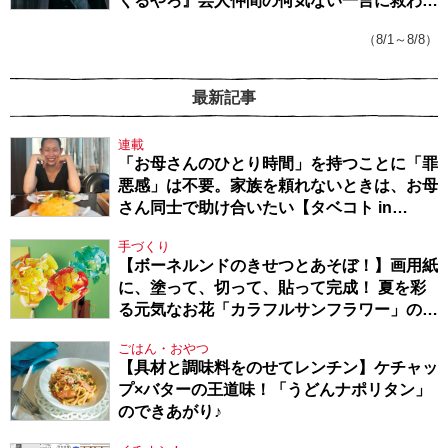
くるやろ』芸人仲間の何気ない一言に救われ
てきたから、頑張れる」
（8/1～8/8）
最新記事
連載
「お母さんのひとり時間」を持つことに「罪
悪感」は不要。家族を頼れないときは、お母
さん同士で助け合いたい【タベコト in
Berlin・130】
手づくり
【ボーネルンドのきせつとあそぼ！】画用紙
に、塗って、切って、貼って完成！ 夏を彩
る元気なお花「カラフルサンフラワー」の作
り方
ごはん・おやつ
【具材と調味料をのせてレンチン】ケチャッ
プ×バターの王道味！「うどんナポリタン」
のできあがり♪