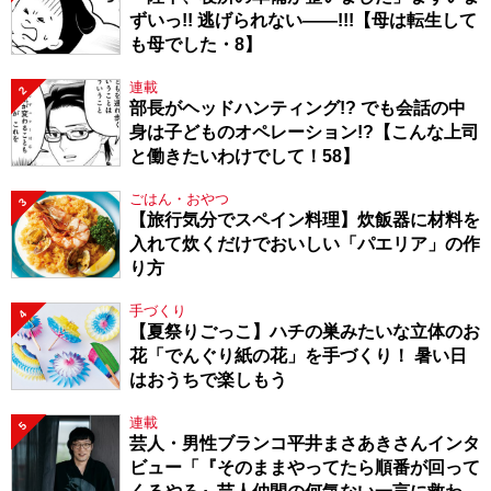
ずいっ!! 逃げられない――!!!【母は転生して
も母でした・8】
連載
2
部長がヘッドハンティング!? でも会話の中
身は子どものオペレーション!?【こんな上司
と働きたいわけでして！58】
ごはん・おやつ
3
【旅行気分でスペイン料理】炊飯器に材料を
入れて炊くだけでおいしい「パエリア」の作
り方
手づくり
4
【夏祭りごっこ】ハチの巣みたいな立体のお
花「でんぐり紙の花」を手づくり！ 暑い日
はおうちで楽しもう
連載
5
芸人・男性ブランコ平井まさあきさんインタ
ビュー「『そのままやってたら順番が回って