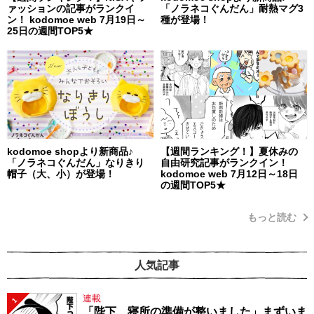
ァッションの記事がランクイ
「ノラネコぐんだん」耐熱マグ3
ン！ kodomoe web 7月19日～
種が登場！
25日の週間TOP5★
kodomoe shopより新商品♪
【週間ランキング！】夏休みの
「ノラネコぐんだん」なりきり
自由研究記事がランクイン！
帽子（大、小）が登場！
kodomoe web 7月12日～18日
の週間TOP5★
もっと読む
人気記事
連載
1
「陛下、寝所の準備が整いました」まずいま