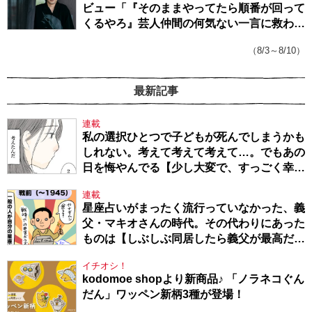
ビュー「『そのままやってたら順番が回って
くるやろ』芸人仲間の何気ない一言に救われ
てきたから、頑張れる」
（8/3～8/10）
最新記事
連載
私の選択ひとつで子どもが死んでしまうかも
しれない。考えて考えて考えて…。でもあの
日を悔やんでる【少し大変で、すっごく幸せ
～ドラベ症候群の娘と心臓に毛の生えた母
連載
～・54】
星座占いがまったく流行っていなかった、義
父・マキオさんの時代。その代わりにあった
ものは【しぶしぶ同居したら義父が最高だっ
た件・104】
イチオシ！
kodomoe shopより新商品♪ 「ノラネコぐん
だん」ワッペン新柄3種が登場！