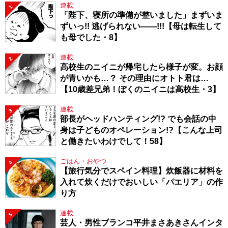
連載
1
「陛下、寝所の準備が整いました」まずいま
ずいっ!! 逃げられない――!!!【母は転生して
も母でした・8】
連載
2
高校生のニイニが帰宅したら様子が変。お顔
が青いかも…？ その理由にオトト君は…
【10歳差兄弟！ぼくのニイニは高校生・3】
連載
3
部長がヘッドハンティング!? でも会話の中
身は子どものオペレーション!?【こんな上司
と働きたいわけでして！58】
ごはん・おやつ
4
【旅行気分でスペイン料理】炊飯器に材料を
入れて炊くだけでおいしい「パエリア」の作
り方
連載
5
芸人・男性ブランコ平井まさあきさんインタ