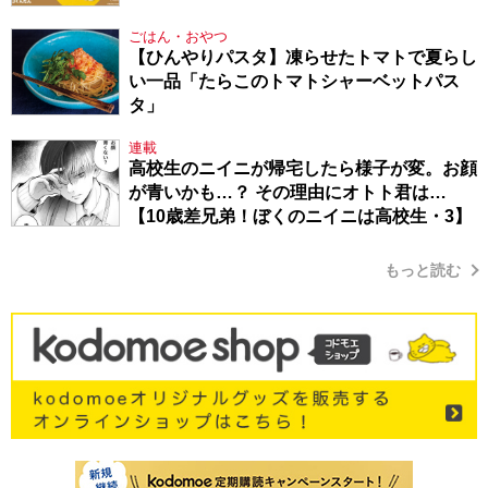
ごはん・おやつ
【ひんやりパスタ】凍らせたトマトで夏らし
い一品「たらこのトマトシャーベットパス
タ」
連載
高校生のニイニが帰宅したら様子が変。お顔
が青いかも…？ その理由にオトト君は…
【10歳差兄弟！ぼくのニイニは高校生・3】
もっと読む