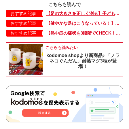
こちらも読んで
おすすめ記事
【足の大きさを正しく測る】子どもの靴の最適サイズは？ 月に1回は測り直そう！
おすすめ記事
【健やかな足はこうなっている！】「疲れた！ 抱っこ！」は靴のせい？ 子どもの足を育てる「足育」を今日からさっそく始めましょう！
おすすめ記事
【熱中症の症状を3段階でCHECK！】症状が軽い順にⅠ～Ⅲ度に分類。この症状が出ていたら、医療機関に連絡を！
こちらも読みたい
kodomoe shopより新商品♪ 「ノラ
ネコぐんだん」耐熱マグ3種が登
場！