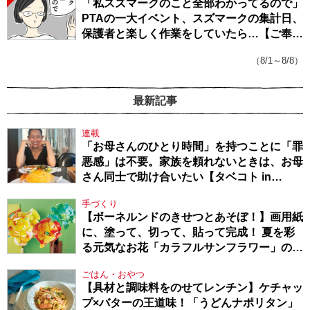
「私スズマークのこと全部わかってるので」
PTAの一大イベント、スズマークの集計日、
保護者と楽しく作業をしていたら…【ご奉仕
戦隊★PTA・19】
（8/1～8/8）
最新記事
連載
「お母さんのひとり時間」を持つことに「罪
悪感」は不要。家族を頼れないときは、お母
さん同士で助け合いたい【タベコト in
Berlin・130】
手づくり
【ボーネルンドのきせつとあそぼ！】画用紙
に、塗って、切って、貼って完成！ 夏を彩
る元気なお花「カラフルサンフラワー」の作
り方
ごはん・おやつ
【具材と調味料をのせてレンチン】ケチャッ
プ×バターの王道味！「うどんナポリタン」