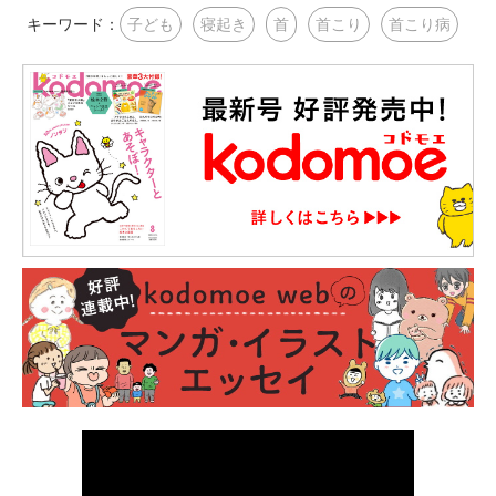
キーワード：
子ども
寝起き
首
首こり
首こり病