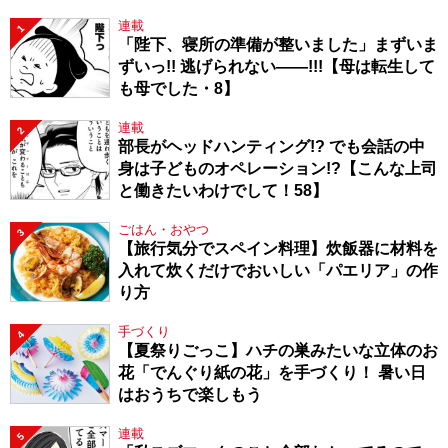
連載
1
「陛下、寝所の準備が整いました」まずいま
ずいっ!! 逃げられない――!!!【母は転生して
も母でした・8】
連載
2
部長がヘッドハンティング!? でも会話の中
身は子どものオペレーション!?【こんな上司
と働きたいわけでして！58】
ごはん・おやつ
3
【旅行気分でスペイン料理】炊飯器に材料を
入れて炊くだけでおいしい「パエリア」の作
り方
手づくり
4
【夏祭りごっこ】ハチの巣みたいな立体のお
花「でんぐり紙の花」を手づくり！ 暑い日
はおうちで楽しもう
連載
5