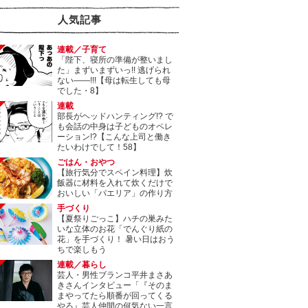
人気記事
連載／子育て
「陛下、寝所の準備が整いまし
た」まずいまずいっ!! 逃げられ
ない――!!!【母は転生しても母
でした・8】
連載
部長がヘッドハンティング!? で
も会話の中身は子どものオペレ
ーション!?【こんな上司と働き
たいわけでして！58】
ごはん・おやつ
【旅行気分でスペイン料理】炊
飯器に材料を入れて炊くだけで
おいしい「パエリア」の作り方
手づくり
【夏祭りごっこ】ハチの巣みた
いな立体のお花「でんぐり紙の
花」を手づくり！ 暑い日はおう
ちで楽しもう
連載／暮らし
芸人・男性ブランコ平井まさあ
きさんインタビュー「『そのま
まやってたら順番が回ってくる
やろ』芸人仲間の何気ない一言