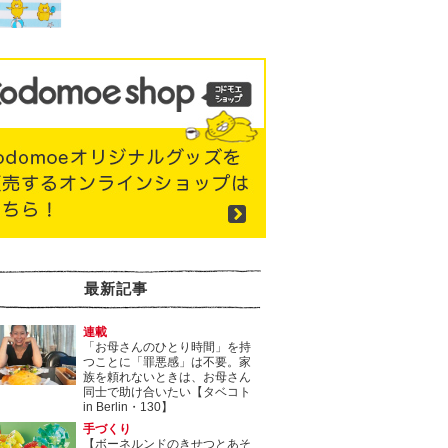
最新記事
連載
「お母さんのひとり時間」を持
つことに「罪悪感」は不要。家
族を頼れないときは、お母さん
同士で助け合いたい【タベコト
in Berlin・130】
手づくり
【ボーネルンドのきせつとあそ