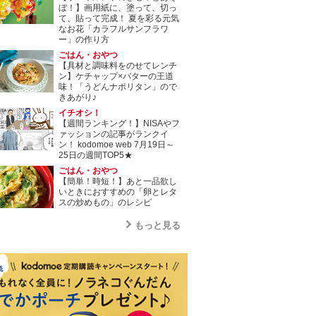
ぼ！】画用紙に、塗って、切っ
て、貼って完成！ 夏を彩る元気
なお花「カラフルサンフラワ
ー」の作り方
ごはん・おやつ
【具材と調味料をのせてレンチ
ン】ケチャップ×バターの王道
味！「うどんナポリタン」ので
きあがり♪
イチオシ！
【週間ランキング！】NISAやフ
ァッションの記事がランクイ
ン！ kodomoe web 7月19日～
25日の週間TOP5★
ごはん・おやつ
【簡単！時短！】あと一品欲し
いときにおすすめの「卵とレタ
スの炒めもの」のレシピ
もっと見る