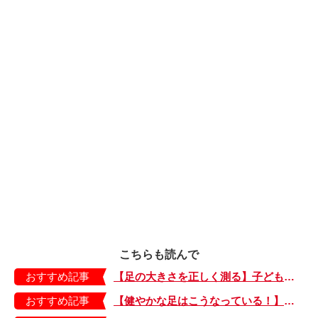
こちらも読んで
おすすめ記事
【足の大きさを正しく測る】子どもの靴の最適サイズは？ 月に1回は測り直そう！
おすすめ記事
【健やかな足はこうなっている！】「疲れた！ 抱っこ！」は靴のせい？ 子どもの足を育てる「足育」を今日からさっそく始めましょう！