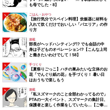
も母でした・8】
ごはん・おやつ
2
【旅行気分でスペイン料理】炊飯器に材料を
入れて炊くだけでおいしい「パエリア」の作
り方
連載
3
部長がヘッドハンティング!? でも会話の中
身は子どものオペレーション!?【こんな上司
と働きたいわけでして！58】
手づくり
4
【夏祭りごっこ】ハチの巣みたいな立体のお
花「でんぐり紙の花」を手づくり！ 暑い日
はおうちで楽しもう
連載
5
「私スズマークのこと全部わかってるので」
PTAの一大イベント、スズマークの集計日、
保護者と楽しく作業をしていたら…【ご奉仕