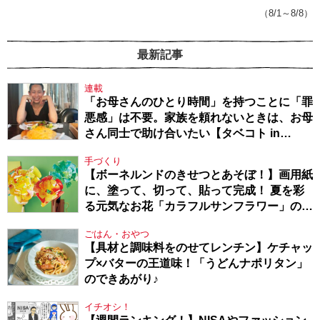
戦隊★PTA・19】
（8/1～8/8）
最新記事
連載
「お母さんのひとり時間」を持つことに「罪
悪感」は不要。家族を頼れないときは、お母
さん同士で助け合いたい【タベコト in
Berlin・130】
手づくり
【ボーネルンドのきせつとあそぼ！】画用紙
に、塗って、切って、貼って完成！ 夏を彩
る元気なお花「カラフルサンフラワー」の作
り方
ごはん・おやつ
【具材と調味料をのせてレンチン】ケチャッ
プ×バターの王道味！「うどんナポリタン」
のできあがり♪
イチオシ！