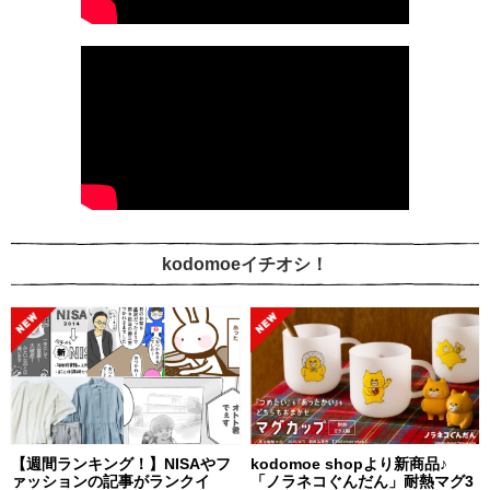
kodomoeイチオシ！
【週間ランキング！】NISAやフ
kodomoe shopより新商品♪
ァッションの記事がランクイ
「ノラネコぐんだん」耐熱マグ3