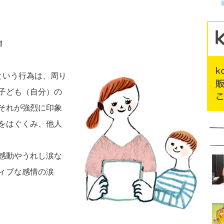
！
くという行為は、周り
子ども（自分）の
それが強烈に印象
をはぐくみ、他人
感動やうれし涙な
ィブな感情の涙