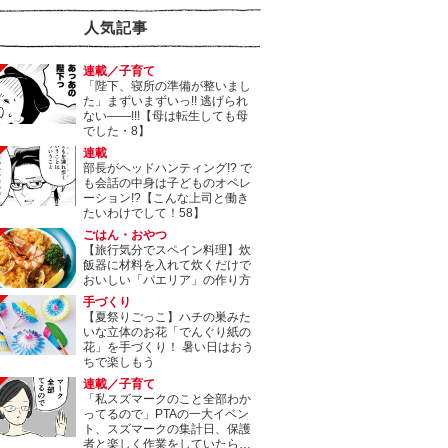
人気記事
連載／子育て
「陛下、寝所の準備が整いまし
た」まずいまずいっ!! 逃げられ
ない――!!!【母は転生しても母
でした・8】
連載
部長がヘッドハンティング!? で
も会話の中身は子どものオペレ
ーション!?【こんな上司と働き
たいわけでして！58】
ごはん・おやつ
【旅行気分でスペイン料理】炊
飯器に材料を入れて炊くだけで
おいしい「パエリア」の作り方
手づくり
【夏祭りごっこ】ハチの巣みた
いな立体のお花「でんぐり紙の
花」を手づくり！ 暑い日はおう
ちで楽しもう
連載／子育て
「私スズマークのこと全部わか
ってるので」PTAの一大イベン
ト、スズマークの集計日、保護
者と楽しく作業をしていたら…