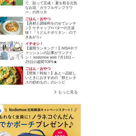
て、貼って完成！ 夏を彩る元気
なお花「カラフルサンフラワ
ー」の作り方
ごはん・おやつ
【具材と調味料をのせてレンチ
ン】ケチャップ×バターの王道
味！「うどんナポリタン」ので
きあがり♪
イチオシ！
【週間ランキング！】NISAやフ
ァッションの記事がランクイ
ン！ kodomoe web 7月19日～
25日の週間TOP5★
ごはん・おやつ
【簡単！時短！】あと一品欲し
いときにおすすめの「卵とレタ
スの炒めもの」のレシピ
もっと見る