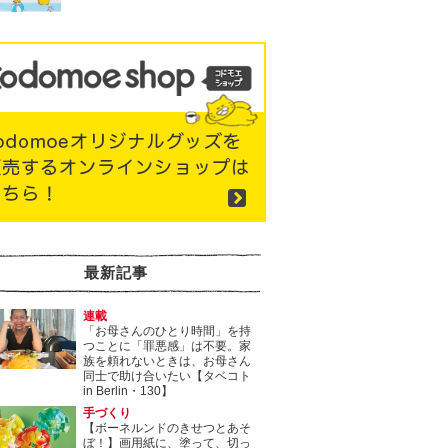
最新記事
連載
「お母さんのひとり時間」を持
つことに「罪悪感」は不要。家
族を頼れないときは、お母さん
同士で助け合いたい【タベコト
in Berlin・130】
手づくり
【ボーネルンドのきせつとあそ
ぼ！】画用紙に、塗って、切っ