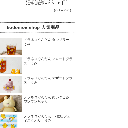
【ご奉仕戦隊★PTA・19】
（8/1～8/8）
kodomoe shop 人気商品
ノラネコぐんだん タンブラー
うみ
ノラネコぐんだん フロートグラ
ス うみ
ノラネコぐんだん デザートグラ
ス うみ
ノラネコぐんだん ぬいぐるみ
ワンワンちゃん
ノラネコぐんだん 2枚組フェ
イスタオル うみ