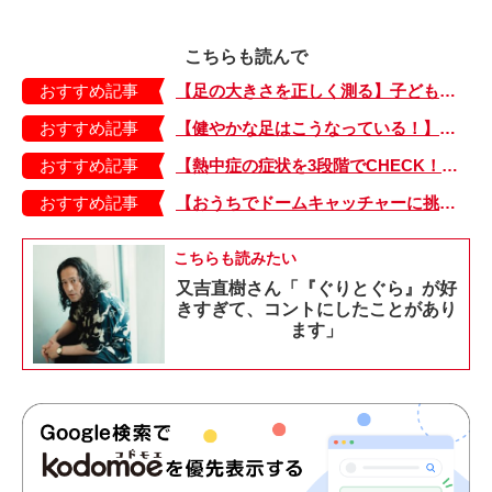
こちらも読んで
おすすめ記事
【足の大きさを正しく測る】子どもの靴の最適サイズは？ 月に1回は測り直そう！
おすすめ記事
【健やかな足はこうなっている！】「疲れた！ 抱っこ！」は靴のせい？ 子どもの足を育てる「足育」を今日からさっそく始めましょう！
おすすめ記事
【熱中症の症状を3段階でCHECK！】症状が軽い順にⅠ～Ⅲ度に分類。この症状が出ていたら、医療機関に連絡を！
おすすめ記事
【おうちでドームキャッチャーに挑戦だ】アンパンマン わくわくドームキャッチャー
こちらも読みたい
又吉直樹さん「『ぐりとぐら』が好
きすぎて、コントにしたことがあり
ます」