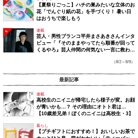
【夏祭りごっこ】ハチの巣みたいな立体のお
花「でんぐり紙の花」を手づくり！ 暑い日
はおうちで楽しもう
連載
5
芸人・男性ブランコ平井まさあきさんインタ
ビュー「『そのままやってたら順番が回って
くるやろ』芸人仲間の何気ない一言に救われ
てきたから、頑張れる」
（8/2～8/9）
最新記事
連載
高校生のニイニが帰宅したら様子が変。お顔
が青いかも…？ その理由にオトト君は…
【10歳差兄弟！ぼくのニイニは高校生・3】
暮らし
【プチギフトにおすすめ！】おいしいお茶で