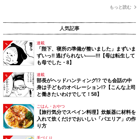
もっと読む
人気記事
連載
1
「陛下、寝所の準備が整いました」まずいま
ずいっ!! 逃げられない――!!!【母は転生して
も母でした・8】
連載
2
部長がヘッドハンティング!? でも会話の中
身は子どものオペレーション!?【こんな上司
と働きたいわけでして！58】
ごはん・おやつ
3
【旅行気分でスペイン料理】炊飯器に材料を
入れて炊くだけでおいしい「パエリア」の作
り方
手づくり
4