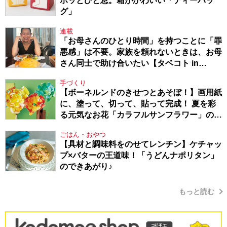
ホッとひと息。箱がかわいい「ティーバッ
グ」
連載
「お母さんのひとり時間」を持つことに「罪
悪感」は不要。家族を頼れないときは、お母
さん同士で助け合いたい【タベコト in
Berlin・130】
手づくり
【ボーネルンドのきせつとあそぼ！】画用紙
に、塗って、切って、貼って完成！ 夏を彩
る元気なお花「カラフルサンフラワー」の作
り方
ごはん・おやつ
【具材と調味料をのせてレンチン】ケチャッ
プ×バターの王道味！「うどんナポリタン」
のできあがり♪
もっと読む