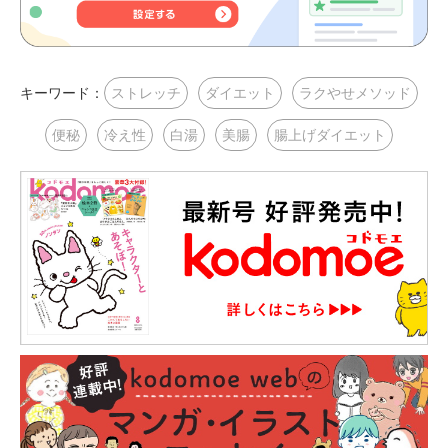
キーワード：
ストレッチ
ダイエット
ラクやせメソッド
便秘
冷え性
白湯
美腸
腸上げダイエット