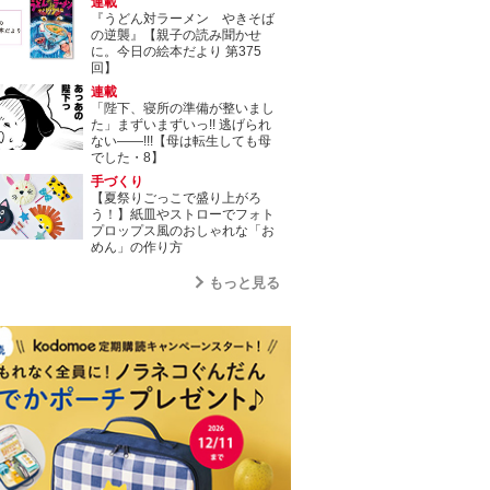
連載
『うどん対ラーメン やきそば
の逆襲』【親子の読み聞かせ
に。今日の絵本だより 第375
回】
連載
「陛下、寝所の準備が整いまし
た」まずいまずいっ!! 逃げられ
ない――!!!【母は転生しても母
でした・8】
手づくり
【夏祭りごっこで盛り上がろ
う！】紙皿やストローでフォト
プロップス風のおしゃれな「お
めん」の作り方
もっと見る