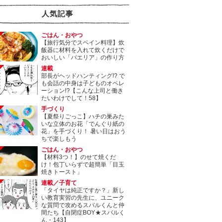
人気記事
ごはん・おやつ
【旅行気分でスペイン料理】炊
飯器に材料を入れて炊くだけで
おいしい「パエリア」の作り方
連載
部長がヘッドハンティング!? で
も会話の中身は子どものオペレ
ーション!?【こんな上司と働き
たいわけでして！58】
手づくり
【夏祭りごっこ】ハチの巣みた
いな立体のお花「でんぐり紙の
花」を手づくり！ 暑い日はおう
ちで楽しもう
ごはん・おやつ
【材料3つ！】のせて焼くだ
け！包丁いらずで超簡単「目玉
焼きトースト」
連載／子育て
「タイヤは純正ですか？」新し
い教育実習の先生に、ユニーク
な質問で攻めるスバルくんと仲
間たち【自閉症BOY★スバルく
ん・143】