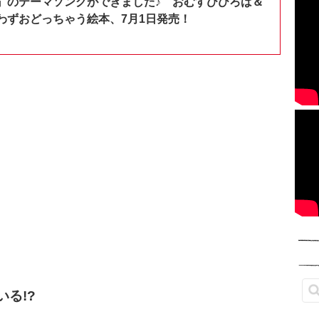
』のテーマソングができました♪ おむすびひろば＆
わずおどっちゃう絵本、7月1日発売！
る!?