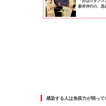
『おばけダンス
新井洋行の、思
感染する人は免疫力が弱ってい