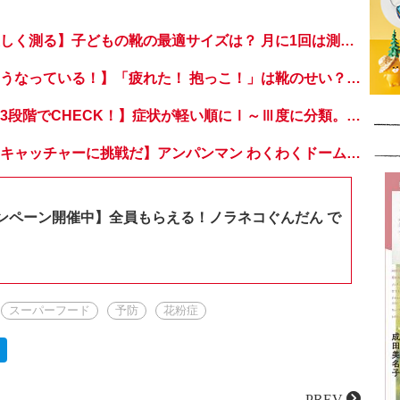
【足の大きさを正しく測る】子どもの靴の最適サイズは？ 月に1回は測り直そう！
【健やかな足はこうなっている！】「疲れた！ 抱っこ！」は靴のせい？ 子どもの足を育てる「足育」を今日からさっそく始めましょう！
【熱中症の症状を3段階でCHECK！】症状が軽い順にⅠ～Ⅲ度に分類。この症状が出ていたら、医療機関に連絡を！
【おうちでドームキャッチャーに挑戦だ】アンパンマン わくわくドームキャッチャー
ンペーン開催中】全員もらえる！ノラネコぐんだん で
スーパーフード
予防
花粉症
PREV