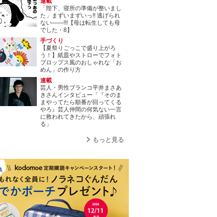
連載
「陛下、寝所の準備が整いまし
た」まずいまずいっ!! 逃げられ
ない――!!!【母は転生しても母
でした・8】
手づくり
【夏祭りごっこで盛り上がろ
う！】紙皿やストローでフォト
プロップス風のおしゃれな「お
めん」の作り方
連載
芸人・男性ブランコ平井まさあ
きさんインタビュー「『そのま
まやってたら順番が回ってくる
やろ』芸人仲間の何気ない一言
に救われてきたから、頑張れ
る」
もっと見る