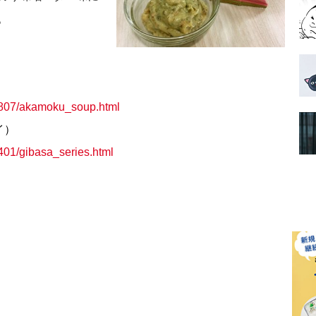
。
01807/akamoku_soup.html
イ）
1401/gibasa_series.html