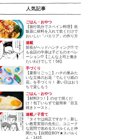
人気記事
ごはん・おやつ
【旅行気分でスペイン料理】炊
飯器に材料を入れて炊くだけで
おいしい「パエリア」の作り方
連載
部長がヘッドハンティング!? で
も会話の中身は子どものオペレ
ーション!?【こんな上司と働き
たいわけでして！58】
手づくり
【夏祭りごっこ】ハチの巣みた
いな立体のお花「でんぐり紙の
花」を手づくり！ 暑い日はおう
ちで楽しもう
ごはん・おやつ
【材料3つ！】のせて焼くだ
け！包丁いらずで超簡単「目玉
焼きトースト」
連載／子育て
「タイヤは純正ですか？」新し
い教育実習の先生に、ユニーク
な質問で攻めるスバルくんと仲
間たち【自閉症BOY★スバルく
ん・143】