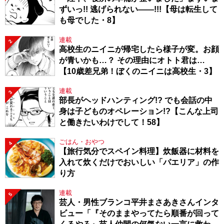
ずいっ!! 逃げられない――!!!【母は転生して
も母でした・8】
連載
2
高校生のニイニが帰宅したら様子が変。お顔
が青いかも…？ その理由にオトト君は…
【10歳差兄弟！ぼくのニイニは高校生・3】
連載
3
部長がヘッドハンティング!? でも会話の中
身は子どものオペレーション!?【こんな上司
と働きたいわけでして！58】
ごはん・おやつ
4
【旅行気分でスペイン料理】炊飯器に材料を
入れて炊くだけでおいしい「パエリア」の作
り方
連載
5
芸人・男性ブランコ平井まさあきさんインタ
ビュー「『そのままやってたら順番が回って