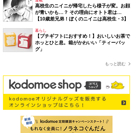
連載
高校生のニイニが帰宅したら様子が変。お顔
が青いかも…？ その理由にオトト君は…
【10歳差兄弟！ぼくのニイニは高校生・3】
暮らし
【プチギフトにおすすめ！】おいしいお茶で
ホッとひと息。箱がかわいい「ティーバッ
グ」
もっと読む