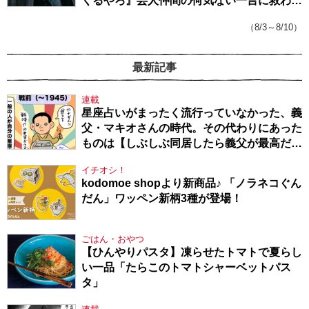
くるやろ』芸人仲間の何気ない一言に救われ
てきたから、頑張れる」
（8/3～8/10）
最新記事
連載
星座占いがまったく流行っていなかった、義
父・マキオさんの時代。その代わりにあった
ものは【しぶしぶ同居したら義父が最高だっ
た件・104】
イチオシ！
kodomoe shopより新商品♪ 「ノラネコぐん
だん」ワッペン新柄3種が登場！
ごはん・おやつ
【ひんやりパスタ】凍らせたトマトで夏らし
い一品「たらこのトマトシャーベットパス
タ」