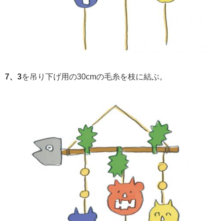
7、3
を吊り下げ用の30cmの毛糸を枝に結ぶ。