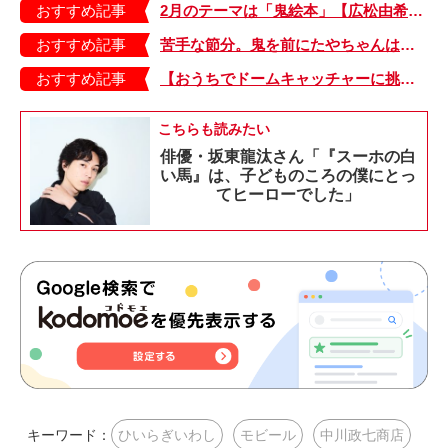
おすすめ記事
2月のテーマは「鬼絵本」【広松由希子の今月の絵本・91】
おすすめ記事
苦手な節分。鬼を前にたやちゃんは…【今日のたやちゃん・10】
おすすめ記事
【おうちでドームキャッチャーに挑戦だ】アンパンマン わくわくドームキャッチャー
こちらも読みたい
俳優・坂東龍汰さん「『スーホの白
い馬』は、子どものころの僕にとっ
てヒーローでした」
キーワード：
ひいらぎいわし
モビール
中川政七商店