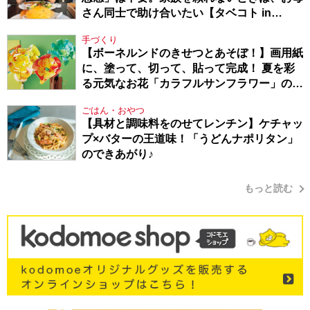
さん同士で助け合いたい【タベコト in
Berlin・130】
手づくり
【ボーネルンドのきせつとあそぼ！】画用紙
に、塗って、切って、貼って完成！ 夏を彩
る元気なお花「カラフルサンフラワー」の作
り方
ごはん・おやつ
【具材と調味料をのせてレンチン】ケチャッ
プ×バターの王道味！「うどんナポリタン」
のできあがり♪
もっと読む