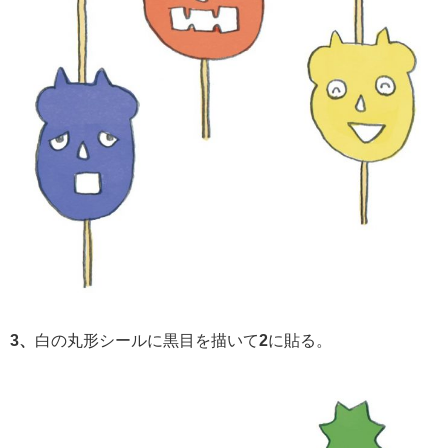
3、
白の丸形シールに黒目を描いて
2
に貼る。