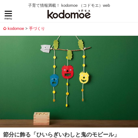
子育て情報満載！ kodomoe （コドモエ）web
kodomoe
手づくり
節分に飾る「ひいらぎいわしと鬼のモビール」