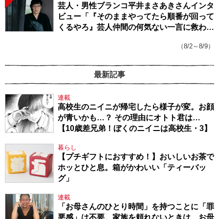
芸人・男性ブランコ平井まさあきさんインタ
ビュー「『そのままやってたら順番が回って
くるやろ』芸人仲間の何気ない一言に救われ
てきたから、頑張れる」
（8/2～8/9）
最新記事
連載
高校生のニイニが帰宅したら様子が変。お顔
が青いかも…？ その理由にオトト君は…
【10歳差兄弟！ぼくのニイニは高校生・3】
暮らし
【プチギフトにおすすめ！】おいしいお茶で
ホッとひと息。箱がかわいい「ティーバッ
グ」
連載
「お母さんのひとり時間」を持つことに「罪
悪感」は不要。家族を頼れないときは、お母