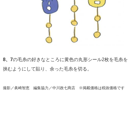
8、7
の毛糸の好きなところに黄色の丸形シール2枚を毛糸を
挟むようにして貼り、余った毛糸を切る。
撮影／眞崎智恵 編集協力／中川政七商店 ※掲載価格は税抜価格です