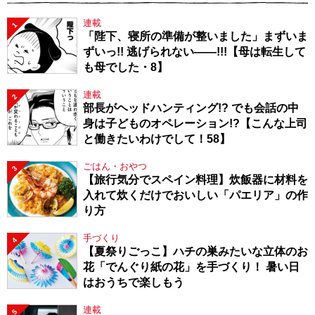
連載
1
「陛下、寝所の準備が整いました」まずいま
ずいっ!! 逃げられない――!!!【母は転生して
も母でした・8】
連載
2
部長がヘッドハンティング!? でも会話の中
身は子どものオペレーション!?【こんな上司
と働きたいわけでして！58】
ごはん・おやつ
3
【旅行気分でスペイン料理】炊飯器に材料を
入れて炊くだけでおいしい「パエリア」の作
り方
手づくり
4
【夏祭りごっこ】ハチの巣みたいな立体のお
花「でんぐり紙の花」を手づくり！ 暑い日
はおうちで楽しもう
連載
5