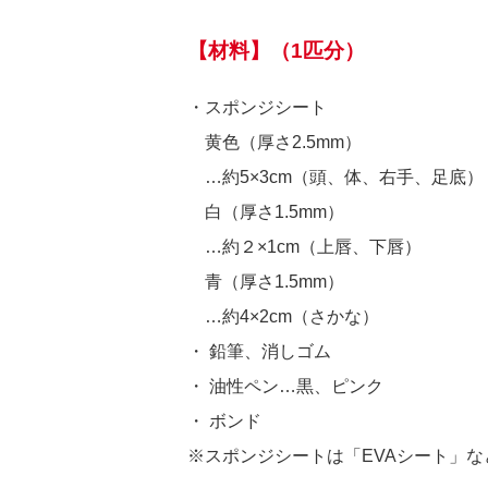
【材料】（1匹分）
・スポンジシート
黄色（厚さ2.5mm）
…約5×3cm（頭、体、右手、足底）
白（厚さ1.5mm）
…約２×1cm（上唇、下唇）
青（厚さ1.5mm）
…約4×2cm（さかな）
・ 鉛筆、消しゴム
・ 油性ペン…黒、ピンク
・ ボンド
※スポンジシートは「EVAシート」な