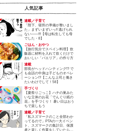
人気記事
連載／子育て
「陛下、寝所の準備が整いまし
た」まずいまずいっ!! 逃げられ
ない――!!!【母は転生しても母
でした・8】
ごはん・おやつ
【旅行気分でスペイン料理】炊
飯器に材料を入れて炊くだけで
おいしい「パエリア」の作り方
連載
部長がヘッドハンティング!? で
も会話の中身は子どものオペレ
ーション!?【こんな上司と働き
たいわけでして！58】
手づくり
【夏祭りごっこ】ハチの巣みた
いな立体のお花「でんぐり紙の
花」を手づくり！ 暑い日はおう
ちで楽しもう
連載／子育て
「私スズマークのこと全部わか
ってるので」PTAの一大イベン
ト、スズマークの集計日、保護
者と楽しく作業をしていたら…