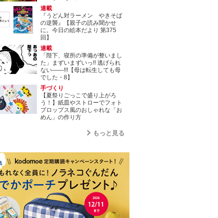
連載
『うどん対ラーメン やきそば
の逆襲』【親子の読み聞かせ
に。今日の絵本だより 第375
回】
連載
「陛下、寝所の準備が整いまし
た」まずいまずいっ!! 逃げられ
ない――!!!【母は転生しても母
でした・8】
手づくり
【夏祭りごっこで盛り上がろ
う！】紙皿やストローでフォト
プロップス風のおしゃれな「お
めん」の作り方
もっと見る