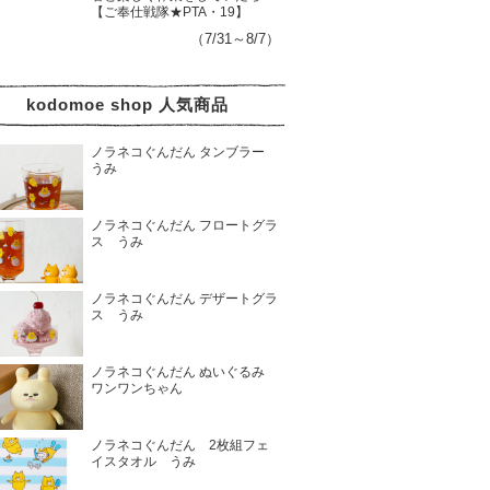
【ご奉仕戦隊★PTA・19】
（7/31～8/7）
kodomoe shop 人気商品
ノラネコぐんだん タンブラー
うみ
ノラネコぐんだん フロートグラ
ス うみ
ノラネコぐんだん デザートグラ
ス うみ
ノラネコぐんだん ぬいぐるみ
ワンワンちゃん
ノラネコぐんだん 2枚組フェ
イスタオル うみ