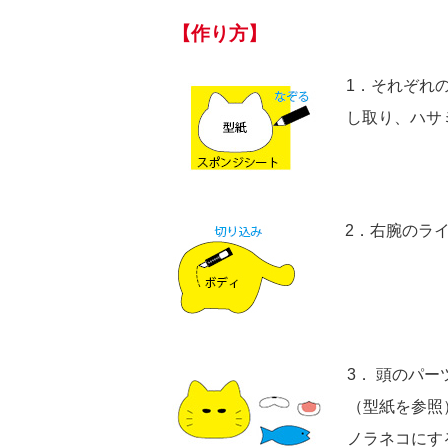
【作り方】
1．それぞれ
し取り、ハサ
2．右腕のラ
3． 頭のパ
（型紙を参照
ノラネコにす