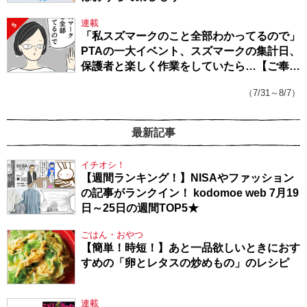
連載
5
「私スズマークのこと全部わかってるので」
PTAの一大イベント、スズマークの集計日、
保護者と楽しく作業をしていたら…【ご奉仕
戦隊★PTA・19】
（7/31～8/7）
最新記事
イチオシ！
【週間ランキング！】NISAやファッション
の記事がランクイン！ kodomoe web 7月19
日～25日の週間TOP5★
ごはん・おやつ
【簡単！時短！】あと一品欲しいときにおす
すめの「卵とレタスの炒めもの」のレシピ
連載