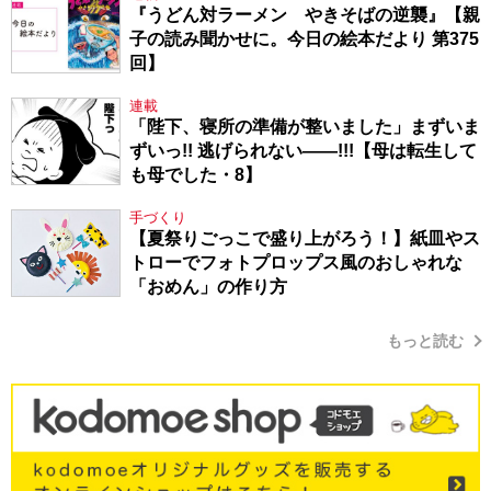
『うどん対ラーメン やきそばの逆襲』【親
子の読み聞かせに。今日の絵本だより 第375
回】
連載
「陛下、寝所の準備が整いました」まずいま
ずいっ!! 逃げられない――!!!【母は転生して
も母でした・8】
手づくり
【夏祭りごっこで盛り上がろう！】紙皿やス
トローでフォトプロップス風のおしゃれな
「おめん」の作り方
もっと読む