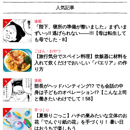
人気記事
連載
1
「陛下、寝所の準備が整いました」まずいま
ずいっ!! 逃げられない――!!!【母は転生して
も母でした・8】
ごはん・おやつ
2
【旅行気分でスペイン料理】炊飯器に材料を
入れて炊くだけでおいしい「パエリア」の作
り方
連載
3
部長がヘッドハンティング!? でも会話の中
身は子どものオペレーション!?【こんな上司
と働きたいわけでして！58】
手づくり
4
【夏祭りごっこ】ハチの巣みたいな立体のお
花「でんぐり紙の花」を手づくり！ 暑い日
はおうちで楽しもう