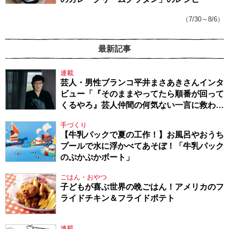
（7/30～8/6）
最新記事
連載
芸人・男性ブランコ平井まさあきさんインタ
ビュー「『そのままやってたら順番が回って
くるやろ』芸人仲間の何気ない一言に救われ
てきたから、頑張れる」
手づくり
【牛乳パックで夏の工作！】お風呂やおうち
プールで水に浮かべてあそぼ！「牛乳パック
のぷかぷかボート」
ごはん・おやつ
子どもが喜ぶ世界の晩ごはん！アメリカのフ
ライドチキン＆フライドポテト
連載