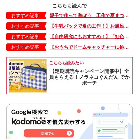
こちらも読んで
おすすめ記事
親子で作って遊ぼう 工作で夏まつり！ 後編
おすすめ記事
【牛乳パックで夏の工作！】お風呂やおうちプールで水に浮かべてあそぼ！「牛乳パックのぷかぷかボート」
おすすめ記事
【自由研究にもおすすめ！】「虹色うちわ」作ってみました！ 夏休みの工作に最＆高♪・編集部スタッフイチオシ！
おすすめ記事
【おうちでドームキャッチャーに挑戦だ】アンパンマン わくわくドームキャッチャー
こちらも読みたい
【定期購読キャンペーン開催中】全
員もらえる！ノラネコぐんだん でか
ポーチ