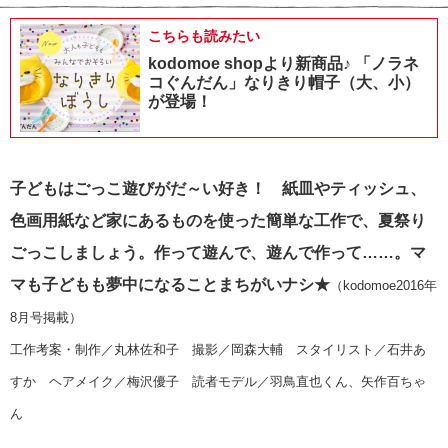
こちらも読みたい
kodomoe shopより新商品♪ 「ノラネ
コぐんだん」なりきり帽子（大、小）
が登場！
子どもはごっこ遊びがだ～い好き！ 紙皿やティッシュ、
色画用紙など家にあるものを使った簡単な工作で、夏祭り
ごっこしましょう。
作って遊んで、遊んで作って……。マ
マも子どもも夢中になることまちがいナシ
★
（kodomoe2016年
8月号掲載）
工作考案・制作／丸林佐和子 撮影／岡森大輔 スタイリスト／石井あ
すか ヘアメイク／梅沢優子 読者モデル／羽鳥直也くん、矢作百ちゃ
ん