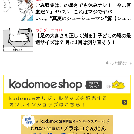
ごみ収集はこの暑さでも休みナシ！「今…何
度だ？」ヤバい…これはマジでヤバ
い…。“真夏のシューシューマン”篇【シュー
シューマン・17】
カラダ・ココロ
【足の大きさを正しく測る】子どもの靴の最
適サイズは？ 月に1回は測り直そう！
もっと読む