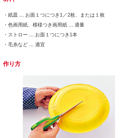
・紙皿 … お面１つにつき1／2枚、または１枚
・色画用紙、模様つき画用紙 … 適量
・ストロー … お面１つにつき1本
・毛糸など … 適宜
作り方