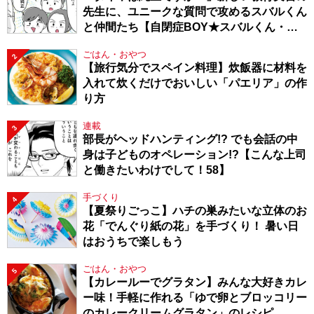
先生に、ユニークな質問で攻めるスバルくん
と仲間たち【自閉症BOY★スバルくん・
143】
ごはん・おやつ
2
【旅行気分でスペイン料理】炊飯器に材料を
入れて炊くだけでおいしい「パエリア」の作
り方
連載
3
部長がヘッドハンティング!? でも会話の中
身は子どものオペレーション!?【こんな上司
と働きたいわけでして！58】
手づくり
4
【夏祭りごっこ】ハチの巣みたいな立体のお
花「でんぐり紙の花」を手づくり！ 暑い日
はおうちで楽しもう
ごはん・おやつ
5
【カレールーでグラタン】みんな大好きカレ
ー味！手軽に作れる「ゆで卵とブロッコリー
のカレークリームグラタン」のレシピ