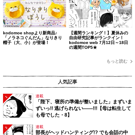
kodomoe shopより新商品♪
【週間ランキング！】夏休みの
「ノラネコぐんだん」なりきり
自由研究記事がランクイン！
帽子（大、小）が登場！
kodomoe web 7月12日～18日
の週間TOP5★
もっと読む
人気記事
連載
1
「陛下、寝所の準備が整いました」まずいま
ずいっ!! 逃げられない――!!!【母は転生して
も母でした・8】
連載
2
部長がヘッドハンティング!? でも会話の中