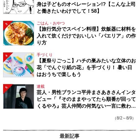
身は子どものオペレーション!?【こんな上司
と働きたいわけでして！58】
ごはん・おやつ
3
【旅行気分でスペイン料理】炊飯器に材料を
入れて炊くだけでおいしい「パエリア」の作
り方
手づくり
4
【夏祭りごっこ】ハチの巣みたいな立体のお
花「でんぐり紙の花」を手づくり！ 暑い日
はおうちで楽しもう
連載
5
芸人・男性ブランコ平井まさあきさんインタ
ビュー「『そのままやってたら順番が回って
くるやろ』芸人仲間の何気ない一言に救われ
てきたから、頑張れる」
（8/2～8/9）
最新記事