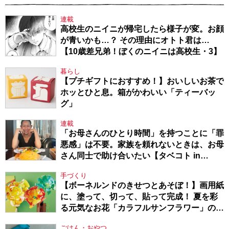
連載
高校生のニイニが帰宅したら様子が変。お顔
が青いかも…？ その理由にオトト君は…
【10歳差兄弟！ぼくのニイニは高校生・3】
暮らし
【プチギフトにおすすめ！】おいしいお茶で
ホッとひと息。箱がかわいい「ティーバッ
グ」
連載
「お母さんのひとり時間」を持つことに「罪
悪感」は不要。家族を頼れないときは、お母
さん同士で助け合いたい【タベコト in
Berlin・130】
手づくり
【ボーネルンドのきせつとあそぼ！】画用紙
に、塗って、切って、貼って完成！ 夏を彩
る元気なお花「カラフルサンフラワー」の作
り方
ごはん・おやつ