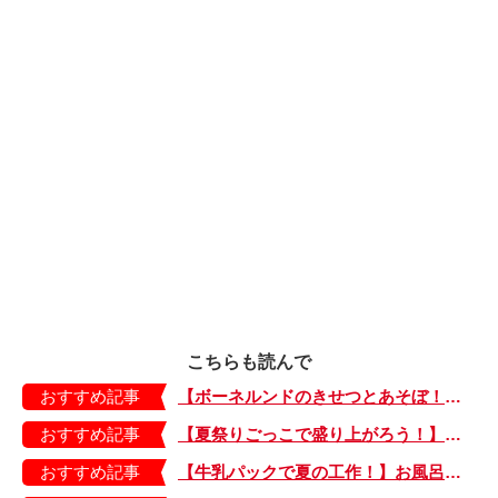
こちらも読んで
おすすめ記事
【ボーネルンドのきせつとあそぼ！】画用紙に、塗って、切って、貼って完成！ 夏を彩る元気なお花「カラフルサンフラワー」の作り方
おすすめ記事
【夏祭りごっこで盛り上がろう！】紙皿やストローでフォトプロップス風のおしゃれな「おめん」の作り方
おすすめ記事
【牛乳パックで夏の工作！】お風呂やおうちプールで水に浮かべてあそぼ！「牛乳パックのぷかぷかボート」