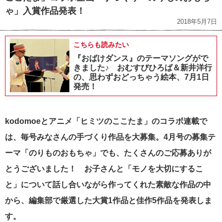
ゃ」入賞作品発表！
2018年5月7日
こちらも読みたい
『おばけダンス』のテーマソングがで
きました♪ おむすびひろば＆新井洋行
の、思わずおどっちゃう絵本、7月1日
発売！
kodomoeとアニメ「ヒミツのここたま」のコラボ連載で
は、毎号みなさんの手づくり作品を大募集。4月号の募集テ
ーマ「のりものおもちゃ」でも、たくさんのご応募ありが
とうございました！ お子さんと「モノを大切にするこ
と」について話し合いながら作ってくれた素敵な作品の中
から、編集部で厳選した大賞1作品と佳作5作品を発表しま
す。