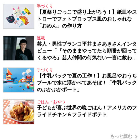
手づくり
【夏祭りごっこで盛り上がろう！】紙皿やス
トローでフォトプロップス風のおしゃれな
「おめん」の作り方
連載
芸人・男性ブランコ平井まさあきさんインタ
ビュー「『そのままやってたら順番が回って
くるやろ』芸人仲間の何気ない一言に救われ
てきたから、頑張れる」
手づくり
【牛乳パックで夏の工作！】お風呂やおうち
プールで水に浮かべてあそぼ！「牛乳パック
のぷかぷかボート」
ごはん・おやつ
子どもが喜ぶ世界の晩ごはん！アメリカのフ
ライドチキン＆フライドポテト
もっと読む