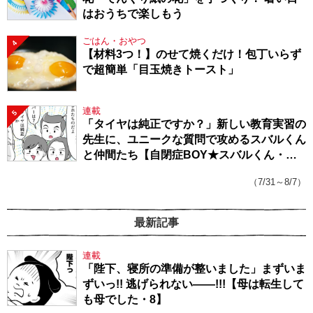
はおうちで楽しもう
ごはん・おやつ
4
【材料3つ！】のせて焼くだけ！包丁いらず
で超簡単「目玉焼きトースト」
連載
5
「タイヤは純正ですか？」新しい教育実習の
先生に、ユニークな質問で攻めるスバルくん
と仲間たち【自閉症BOY★スバルくん・
143】
（7/31～8/7）
最新記事
連載
「陛下、寝所の準備が整いました」まずいま
ずいっ!! 逃げられない――!!!【母は転生して
も母でした・8】