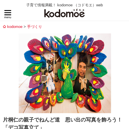
子育て情報満載！ kodomoe （コドモエ）web
kodomoe
手づくり
片桐仁の親子でねんど道 思い出の写真を飾ろう！
「デコ写真立て」