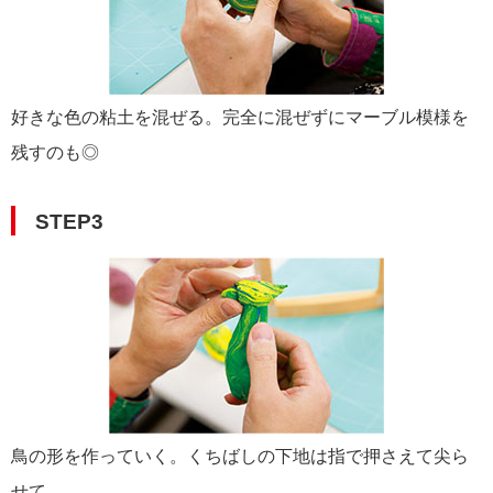
好きな色の粘土を混ぜる。完全に混ぜずにマーブル模様を
残すのも◎
STEP3
鳥の形を作っていく。くちばしの下地は指で押さえて尖ら
せて。