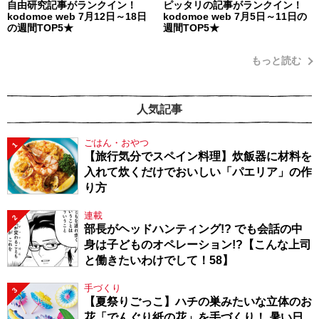
自由研究記事がランクイン！
ピッタリの記事がランクイン！
kodomoe web 7月12日～18日
kodomoe web 7月5日～11日の
の週間TOP5★
週間TOP5★
もっと読む
人気記事
ごはん・おやつ
1
【旅行気分でスペイン料理】炊飯器に材料を
入れて炊くだけでおいしい「パエリア」の作
り方
連載
2
部長がヘッドハンティング!? でも会話の中
身は子どものオペレーション!?【こんな上司
と働きたいわけでして！58】
手づくり
3
【夏祭りごっこ】ハチの巣みたいな立体のお
花「でんぐり紙の花」を手づくり！ 暑い日