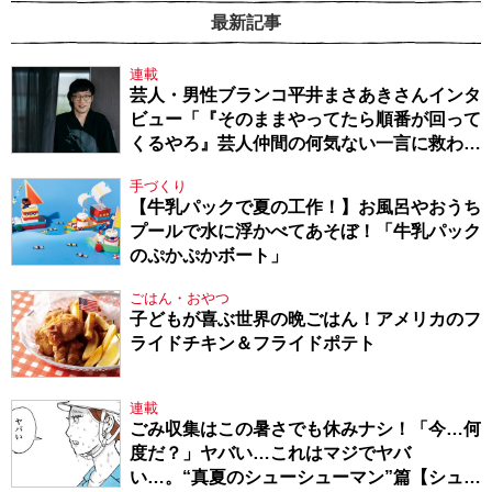
最新記事
連載
芸人・男性ブランコ平井まさあきさんインタ
ビュー「『そのままやってたら順番が回って
くるやろ』芸人仲間の何気ない一言に救われ
てきたから、頑張れる」
手づくり
【牛乳パックで夏の工作！】お風呂やおうち
プールで水に浮かべてあそぼ！「牛乳パック
のぷかぷかボート」
ごはん・おやつ
子どもが喜ぶ世界の晩ごはん！アメリカのフ
ライドチキン＆フライドポテト
連載
ごみ収集はこの暑さでも休みナシ！「今…何
度だ？」ヤバい…これはマジでヤバ
い…。“真夏のシューシューマン”篇【シュー