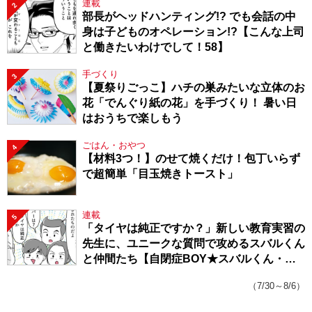
連載
2
部長がヘッドハンティング!? でも会話の中
身は子どものオペレーション!?【こんな上司
と働きたいわけでして！58】
手づくり
3
【夏祭りごっこ】ハチの巣みたいな立体のお
花「でんぐり紙の花」を手づくり！ 暑い日
はおうちで楽しもう
ごはん・おやつ
4
【材料3つ！】のせて焼くだけ！包丁いらず
で超簡単「目玉焼きトースト」
連載
5
「タイヤは純正ですか？」新しい教育実習の
先生に、ユニークな質問で攻めるスバルくん
と仲間たち【自閉症BOY★スバルくん・
143】
（7/30～8/6）