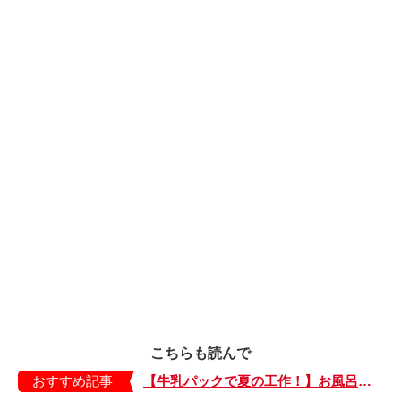
こちらも読んで
おすすめ記事
【牛乳パックで夏の工作！】お風呂やおうちプールで水に浮かべてあそぼ！「牛乳パックのぷかぷかボート」