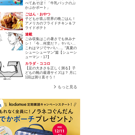
べてあそぼ！「牛乳パックのぷ
かぷかボート」
ごはん・おやつ
子どもが喜ぶ世界の晩ごはん！
アメリカのフライドチキン＆フ
ライドポテト
連載
ごみ収集はこの暑さでも休みナ
シ！「今…何度だ？」ヤバい…
これはマジでヤバい…。“真夏の
シューシューマン”篇【シューシ
ューマン・17】
カラダ・ココロ
【足の大きさを正しく測る】子
どもの靴の最適サイズは？ 月に
1回は測り直そう！
もっと見る