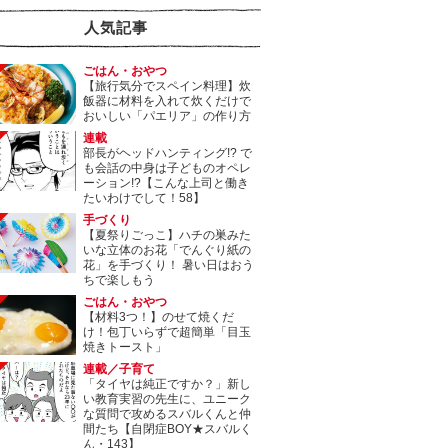
人気記事
ごはん・おやつ
【旅行気分でスペイン料理】炊
飯器に材料を入れて炊くだけで
おいしい「パエリア」の作り方
連載
部長がヘッドハンティング!? で
も会話の中身は子どものオペレ
ーション!?【こんな上司と働き
たいわけでして！58】
手づくり
【夏祭りごっこ】ハチの巣みた
いな立体のお花「でんぐり紙の
花」を手づくり！ 暑い日はおう
ちで楽しもう
ごはん・おやつ
【材料3つ！】のせて焼くだ
け！包丁いらずで超簡単「目玉
焼きトースト」
連載／子育て
「タイヤは純正ですか？」新し
い教育実習の先生に、ユニーク
な質問で攻めるスバルくんと仲
間たち【自閉症BOY★スバルく
ん・143】