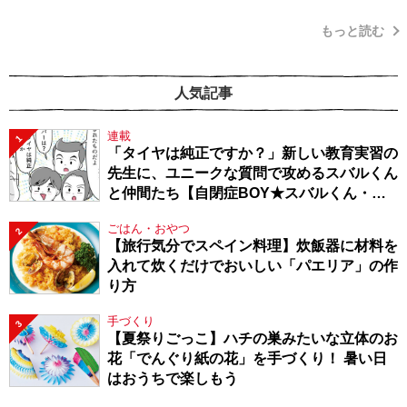
もっと読む
人気記事
連載
1
「タイヤは純正ですか？」新しい教育実習の
先生に、ユニークな質問で攻めるスバルくん
と仲間たち【自閉症BOY★スバルくん・
143】
ごはん・おやつ
2
【旅行気分でスペイン料理】炊飯器に材料を
入れて炊くだけでおいしい「パエリア」の作
り方
手づくり
3
【夏祭りごっこ】ハチの巣みたいな立体のお
花「でんぐり紙の花」を手づくり！ 暑い日
はおうちで楽しもう