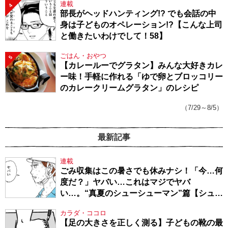
連載
4
部長がヘッドハンティング!? でも会話の中
身は子どものオペレーション!?【こんな上司
と働きたいわけでして！58】
ごはん・おやつ
5
【カレールーでグラタン】みんな大好きカレ
ー味！手軽に作れる「ゆで卵とブロッコリー
のカレークリームグラタン」のレシピ
（7/29～8/5）
最新記事
連載
ごみ収集はこの暑さでも休みナシ！「今…何
度だ？」ヤバい…これはマジでヤバ
い…。“真夏のシューシューマン”篇【シュー
シューマン・17】
カラダ・ココロ
【足の大きさを正しく測る】子どもの靴の最