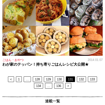
ごはん・おやつ
2014.01.07
わが家のテッパン！持ち寄りごはんレシピ大公開★
<
1
…
128
129
130
131
132
133
134
…
136
>
連載一覧