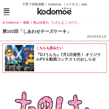
子育て情報満載！ kodomoe （コドモエ）web
kodomoe
連載
奥山佳恵の『たのしむこそだて』
第102回「しあわせチーズケーキ」
2016年8月1日
こちらも読みたい
『DJうんち』7月1日発売！ オリジナ
ルPV＆動画コンテストのおしらせ