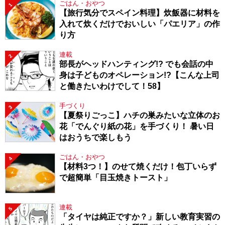
ごはん・おやつ
1
【旅行気分でスペイン料理】炊飯器に材料を
入れて炊くだけでおいしい「パエリア」の作
り方
連載
2
部長がヘッドハンティング!? でも会話の中
身は子どものオペレーション!?【こんな上司
と働きたいわけでして！58】
手づくり
3
【夏祭りごっこ】ハチの巣みたいな立体のお
花「でんぐり紙の花」を手づくり！ 暑い日
はおうちで楽しもう
ごはん・おやつ
4
【材料3つ！】のせて焼くだけ！包丁いらず
で超簡単「目玉焼きトースト」
連載
5
「タイヤは純正ですか？」新しい教育実習の