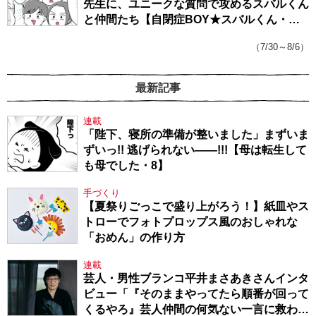
先生に、ユニークな質問で攻めるスバルくん
と仲間たち【自閉症BOY★スバルくん・
143】
（7/30～8/6）
最新記事
連載
「陛下、寝所の準備が整いました」まずいま
ずいっ!! 逃げられない――!!!【母は転生して
も母でした・8】
手づくり
【夏祭りごっこで盛り上がろう！】紙皿やス
トローでフォトプロップス風のおしゃれな
「おめん」の作り方
連載
芸人・男性ブランコ平井まさあきさんインタ
ビュー「『そのままやってたら順番が回って
くるやろ』芸人仲間の何気ない一言に救われ