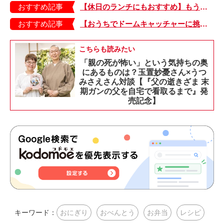
おすすめ記事
【休日のランチにもおすすめ】もう包丁を持つ気力もない…。そんなときは「とろとろ卵のせチャーハン」はいかが？
おすすめ記事
【おうちでドームキャッチャーに挑戦だ】アンパンマン わくわくドームキャッチャー
こちらも読みたい
「親の死が怖い」という気持ちの奥
にあるものは？玉置妙憂さん×うつ
みさえさん対談【『父の逝きざま 末
期ガンの父を自宅で看取るまで』発
売記念】
キーワード：
おにぎり
おべんとう
お弁当
レシピ