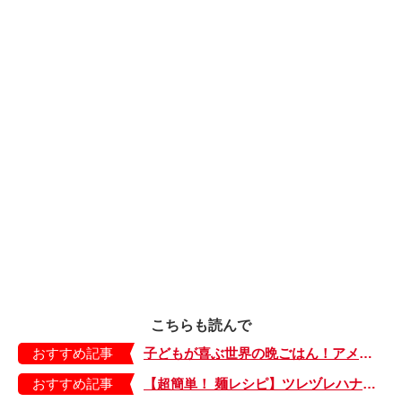
こちらも読んで
おすすめ記事
子どもが喜ぶ世界の晩ごはん！アメリカのフライドチキン＆フライドポテト
おすすめ記事
【超簡単！ 麺レシピ】ツレヅレハナコさんに聞く、パパッと作れる「オイルサーディンとミニトマトの冷製パスタ」