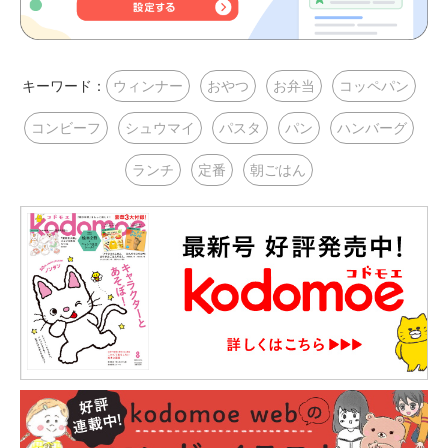
キーワード：
ウィンナー
おやつ
お弁当
コッペパン
コンビーフ
シュウマイ
パスタ
パン
ハンバーグ
ランチ
定番
朝ごはん