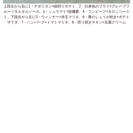
上段左から右に1・ナポリタン×細切りポテト、2・白身魚のフライ×グレープフ
ルーツタルタルソース、3・シュウマイ×甜麺醤、4・コンビーフ×きのこペース
ト。下段右から左に5・ウィンナー×赤玉マリネ、6・豚のしょうが焼き×ポテト
サラダ、7・ハンバーグ×トマトマリネ、8・照り焼きチキン×豆腐クリーム