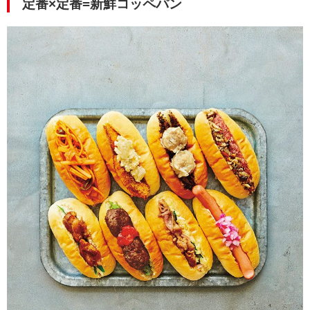
定番×定番=新鮮コッペパン