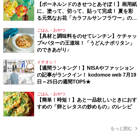
【ボーネルンドのきせつとあそぼ！】画用紙
に、塗って、切って、貼って完成！ 夏を彩
る元気なお花「カラフルサンフラワー」の作
り方
ごはん・おやつ
【具材と調味料をのせてレンチン】ケチャッ
プ×バターの王道味！「うどんナポリタン」
のできあがり♪
イチオシ！
【週間ランキング！】NISAやファッション
の記事がランクイン！ kodomoe web 7月19
日～25日の週間TOP5★
ごはん・おやつ
【簡単！時短！】あと一品欲しいときにおす
すめの「卵とレタスの炒めもの」のレシピ
もっと読む