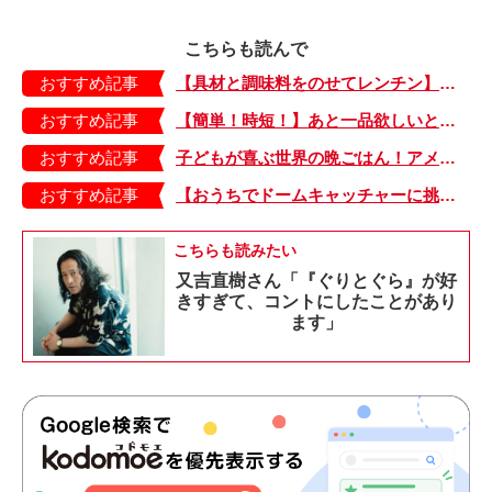
こちらも読んで
おすすめ記事
【具材と調味料をのせてレンチン】ケチャップ×バターの王道味！「うどんナポリタン」のできあがり♪
おすすめ記事
【簡単！時短！】あと一品欲しいときにおすすめの「卵とレタスの炒めもの」のレシピ
おすすめ記事
子どもが喜ぶ世界の晩ごはん！アメリカのフライドチキン＆フライドポテト
おすすめ記事
【おうちでドームキャッチャーに挑戦だ】アンパンマン わくわくドームキャッチャー
こちらも読みたい
又吉直樹さん「『ぐりとぐら』が好
きすぎて、コントにしたことがあり
ます」