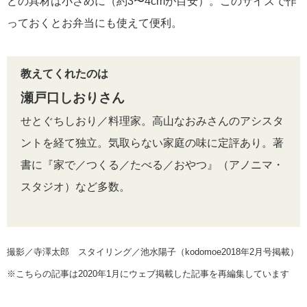
どの具材は小さめに（約3〜4cmが目安）。このサイズで作
っておくとお弁当にも使えて便利。
教えてくれたのは
瀬戸口しおりさん
せとぐちしおり／料理家。高山なおみさんのアシスタ
ントを経て独立。気取らない家庭の味に定評あり。著
書に『家で／つくる／たべる／おやつ』（アノニマ・
スタジオ）など多数。
撮影／寺澤太郎 スタイリング／池水陽子（kodomoe2018年2月号掲載）
※こちらの記事は2020年1月にウェブ掲載した記事を再編集しています