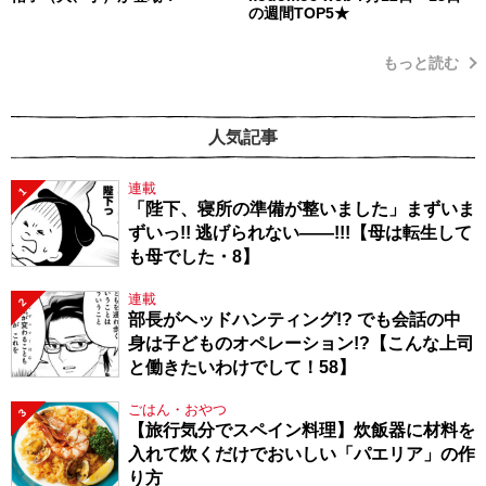
の週間TOP5★
もっと読む
人気記事
連載
1
「陛下、寝所の準備が整いました」まずいま
ずいっ!! 逃げられない――!!!【母は転生して
も母でした・8】
連載
2
部長がヘッドハンティング!? でも会話の中
身は子どものオペレーション!?【こんな上司
と働きたいわけでして！58】
ごはん・おやつ
3
【旅行気分でスペイン料理】炊飯器に材料を
入れて炊くだけでおいしい「パエリア」の作
り方