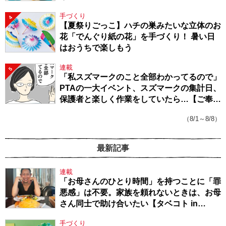
手づくり
4
【夏祭りごっこ】ハチの巣みたいな立体のお
花「でんぐり紙の花」を手づくり！ 暑い日
はおうちで楽しもう
連載
5
「私スズマークのこと全部わかってるので」
PTAの一大イベント、スズマークの集計日、
保護者と楽しく作業をしていたら…【ご奉仕
戦隊★PTA・19】
（8/1～8/8）
最新記事
連載
「お母さんのひとり時間」を持つことに「罪
悪感」は不要。家族を頼れないときは、お母
さん同士で助け合いたい【タベコト in
Berlin・130】
手づくり