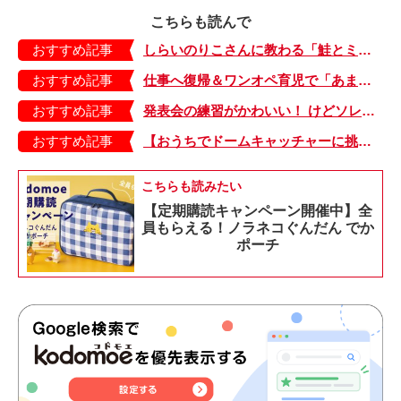
こちらも読んで
おすすめ記事
しらいのりこさんに教わる「鮭とミニトマトの炊き込みごはん」の作り方
おすすめ記事
仕事へ復帰＆ワンオペ育児で「あまり記憶がない」嵐のような日々。夫がやってた家事はどうする？ 子どものお迎えは？【別居、はじめました。・６】
おすすめ記事
発表会の練習がかわいい！ けどソレを引っ張られると困ります【オクラ一家のシュールな日常・2】
おすすめ記事
【おうちでドームキャッチャーに挑戦だ】アンパンマン わくわくドームキャッチャー
こちらも読みたい
【定期購読キャンペーン開催中】全
員もらえる！ノラネコぐんだん でか
ポーチ