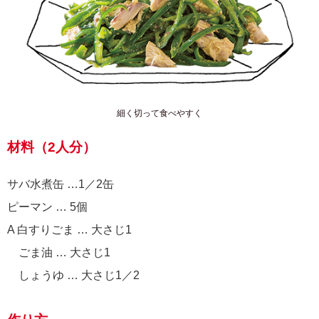
細く切って食べやすく
材料（2人分）
サバ水煮缶 …1／2缶
ピーマン … 5個
A 白すりごま … 大さじ1
ごま油 … 大さじ1
しょうゆ … 大さじ1／2