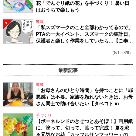
花「でんぐり紙の花」を手づくり！ 暑い日
はおうちで楽しもう
連載
5
「私スズマークのこと全部わかってるので」
PTAの一大イベント、スズマークの集計日、
保護者と楽しく作業をしていたら…【ご奉仕
戦隊★PTA・19】
（8/1～8/8）
最新記事
連載
「お母さんのひとり時間」を持つことに「罪
悪感」は不要。家族を頼れないときは、お母
さん同士で助け合いたい【タベコト in
Berlin・130】
手づくり
【ボーネルンドのきせつとあそぼ！】画用紙
に、塗って、切って、貼って完成！ 夏を彩
る元気なお花「カラフルサンフラワー」の作