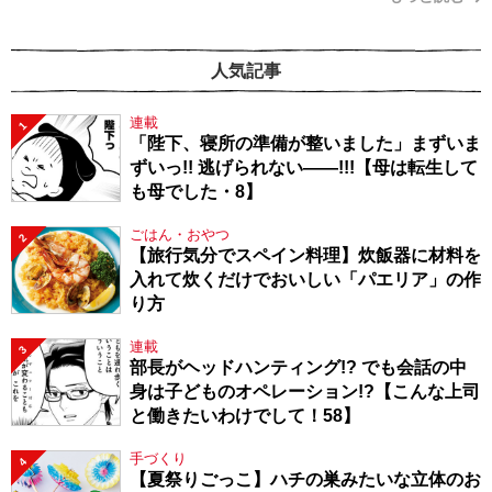
人気記事
連載
1
「陛下、寝所の準備が整いました」まずいま
ずいっ!! 逃げられない――!!!【母は転生して
も母でした・8】
ごはん・おやつ
2
【旅行気分でスペイン料理】炊飯器に材料を
入れて炊くだけでおいしい「パエリア」の作
り方
連載
3
部長がヘッドハンティング!? でも会話の中
身は子どものオペレーション!?【こんな上司
と働きたいわけでして！58】
手づくり
4
【夏祭りごっこ】ハチの巣みたいな立体のお