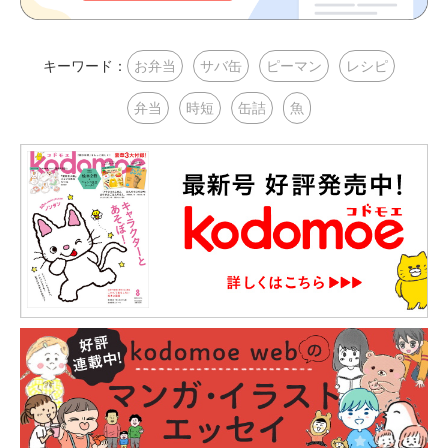
キーワード：
お弁当
サバ缶
ピーマン
レシピ
弁当
時短
缶詰
魚