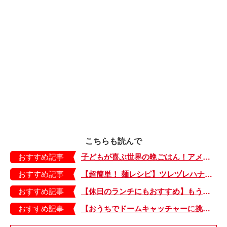
こちらも読んで
おすすめ記事
子どもが喜ぶ世界の晩ごはん！アメリカのフライドチキン＆フライドポテト
おすすめ記事
【超簡単！ 麺レシピ】ツレヅレハナコさんに聞く、パパッと作れる「オイルサーディンとミニトマトの冷製パスタ」
おすすめ記事
【休日のランチにもおすすめ】もう包丁を持つ気力もない…。そんなときは「とろとろ卵のせチャーハン」はいかが？
おすすめ記事
【おうちでドームキャッチャーに挑戦だ】アンパンマン わくわくドームキャッチャー