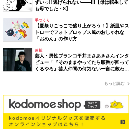
ずいっ!! 逃げられない――!!!【母は転生して
も母でした・8】
手づくり
【夏祭りごっこで盛り上がろう！】紙皿やス
トローでフォトプロップス風のおしゃれな
「おめん」の作り方
連載
芸人・男性ブランコ平井まさあきさんインタ
ビュー「『そのままやってたら順番が回って
くるやろ』芸人仲間の何気ない一言に救われ
てきたから、頑張れる」
もっと読む