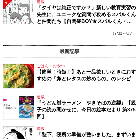
連載
5
「タイヤは純正ですか？」新しい教育実習の
先生に、ユニークな質問で攻めるスバルくん
と仲間たち【自閉症BOY★スバルくん・
143】
（7/31～8/7）
最新記事
ごはん・おやつ
【簡単！時短！】あと一品欲しいときにおす
すめの「卵とレタスの炒めもの」のレシピ
連載
『うどん対ラーメン やきそばの逆襲』【親
子の読み聞かせに。今日の絵本だより 第375
回】
連載
「陛下、寝所の準備が整いました」まずいま