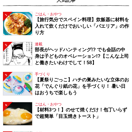
人気記事
ごはん・おやつ
1
【旅行気分でスペイン料理】炊飯器に材料を
入れて炊くだけでおいしい「パエリア」の作
り方
連載
2
部長がヘッドハンティング!? でも会話の中
身は子どものオペレーション!?【こんな上司
と働きたいわけでして！58】
手づくり
3
【夏祭りごっこ】ハチの巣みたいな立体のお
花「でんぐり紙の花」を手づくり！ 暑い日
はおうちで楽しもう
ごはん・おやつ
4
【材料3つ！】のせて焼くだけ！包丁いらず
で超簡単「目玉焼きトースト」