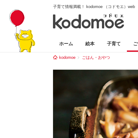
子育て情報満載！ kodomoe （コドモエ）web
ホーム
絵本
子育て
ご
kodomoe
ごはん・おやつ