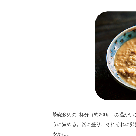
茶碗多めの1杯分（約200g）の温か
うに温める。器に盛り、それぞれに卵
やかに。