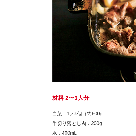
材料 2〜3人分
白菜…1／4個（約600g）
牛切り落とし肉…200g
水…400mL