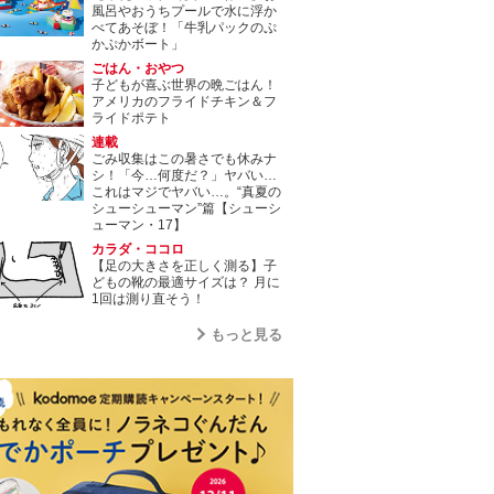
風呂やおうちプールで水に浮か
べてあそぼ！「牛乳パックのぷ
かぷかボート」
ごはん・おやつ
子どもが喜ぶ世界の晩ごはん！
アメリカのフライドチキン＆フ
ライドポテト
連載
ごみ収集はこの暑さでも休みナ
シ！「今…何度だ？」ヤバい…
これはマジでヤバい…。“真夏の
シューシューマン”篇【シューシ
ューマン・17】
カラダ・ココロ
【足の大きさを正しく測る】子
どもの靴の最適サイズは？ 月に
1回は測り直そう！
もっと見る