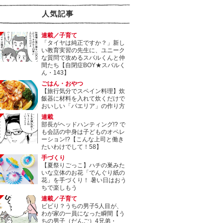
人気記事
連載／子育て
「タイヤは純正ですか？」新し
い教育実習の先生に、ユニーク
な質問で攻めるスバルくんと仲
間たち【自閉症BOY★スバルく
ん・143】
ごはん・おやつ
【旅行気分でスペイン料理】炊
飯器に材料を入れて炊くだけで
おいしい「パエリア」の作り方
連載
部長がヘッドハンティング!? で
も会話の中身は子どものオペレ
ーション!?【こんな上司と働き
たいわけでして！58】
手づくり
【夏祭りごっこ】ハチの巣みた
いな立体のお花「でんぐり紙の
花」を手づくり！ 暑い日はおう
ちで楽しもう
連載／子育て
ビビり？うちの男子5人目が、
わが家の一員になった瞬間【う
ちの男子（だんご）4兄弟・