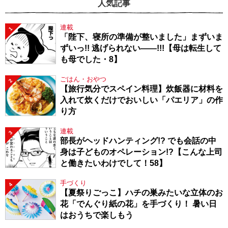
人気記事
連載
1
「陛下、寝所の準備が整いました」まずいま
ずいっ!! 逃げられない――!!!【母は転生して
も母でした・8】
ごはん・おやつ
2
【旅行気分でスペイン料理】炊飯器に材料を
入れて炊くだけでおいしい「パエリア」の作
り方
連載
3
部長がヘッドハンティング!? でも会話の中
身は子どものオペレーション!?【こんな上司
と働きたいわけでして！58】
手づくり
4
【夏祭りごっこ】ハチの巣みたいな立体のお
花「でんぐり紙の花」を手づくり！ 暑い日
はおうちで楽しもう