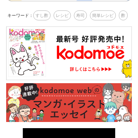
キーワード：
すし酢
レシピ
寿司
簡単レシピ
酢