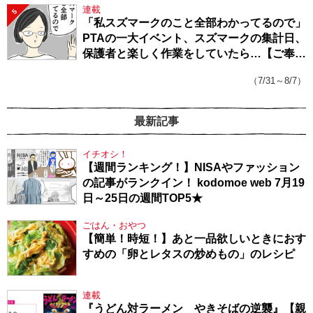
連載
5
「私スズマークのこと全部わかってるので」
PTAの一大イベント、スズマークの集計日、
保護者と楽しく作業をしていたら…【ご奉仕
戦隊★PTA・19】
（7/31～8/7）
最新記事
イチオシ！
【週間ランキング！】NISAやファッション
の記事がランクイン！ kodomoe web 7月19
日～25日の週間TOP5★
ごはん・おやつ
【簡単！時短！】あと一品欲しいときにおす
すめの「卵とレタスの炒めもの」のレシピ
連載
『うどん対ラーメン やきそばの逆襲』【親