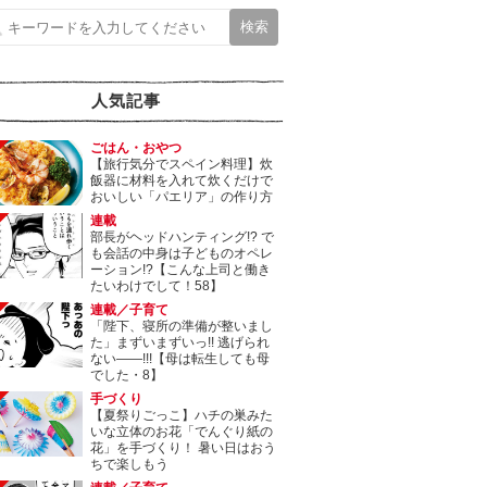
人気記事
ごはん・おやつ
【旅行気分でスペイン料理】炊
飯器に材料を入れて炊くだけで
おいしい「パエリア」の作り方
連載
部長がヘッドハンティング!? で
も会話の中身は子どものオペレ
ーション!?【こんな上司と働き
たいわけでして！58】
連載／子育て
「陛下、寝所の準備が整いまし
た」まずいまずいっ!! 逃げられ
ない――!!!【母は転生しても母
でした・8】
手づくり
【夏祭りごっこ】ハチの巣みた
いな立体のお花「でんぐり紙の
花」を手づくり！ 暑い日はおう
ちで楽しもう