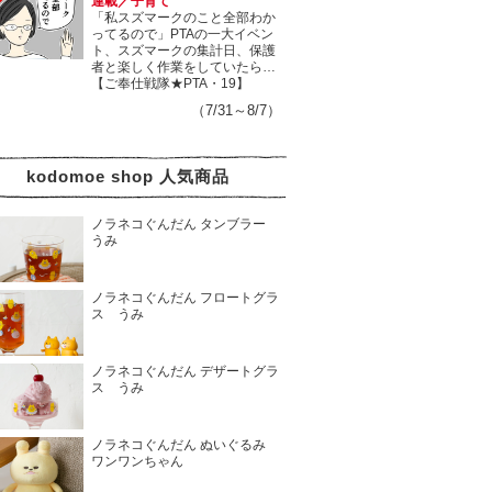
連載／子育て
「私スズマークのこと全部わか
ってるので」PTAの一大イベン
ト、スズマークの集計日、保護
者と楽しく作業をしていたら…
【ご奉仕戦隊★PTA・19】
（7/31～8/7）
kodomoe shop 人気商品
ノラネコぐんだん タンブラー
うみ
ノラネコぐんだん フロートグラ
ス うみ
ノラネコぐんだん デザートグラ
ス うみ
ノラネコぐんだん ぬいぐるみ
ワンワンちゃん