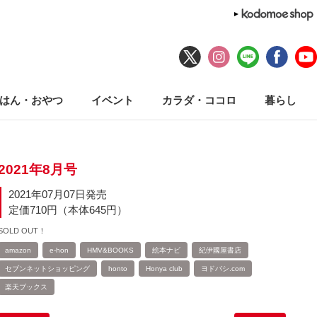
はん・おやつ
イベント
カラダ・ココロ
暮らし
2021年8月号
2021年07月07日発売
定価710円（本体645円）
SOLD OUT！
amazon
e-hon
HMV&BOOKS
絵本ナビ
紀伊國屋書店
セブンネットショッピング
honto
Honya club
ヨドバシ.com
楽天ブックス