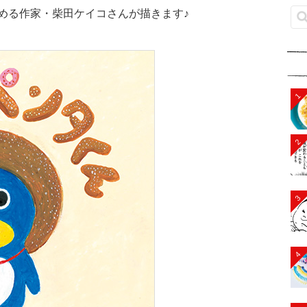
める作家・柴田ケイコさんが描きます♪
1
2
3
4