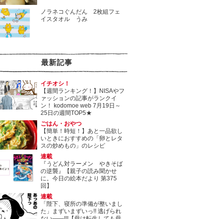
ノラネコぐんだん 2枚組フェ
イスタオル うみ
最新記事
イチオシ！
【週間ランキング！】NISAやフ
ァッションの記事がランクイ
ン！ kodomoe web 7月19日～
25日の週間TOP5★
ごはん・おやつ
【簡単！時短！】あと一品欲し
いときにおすすめの「卵とレタ
スの炒めもの」のレシピ
連載
『うどん対ラーメン やきそば
の逆襲』【親子の読み聞かせ
に。今日の絵本だより 第375
回】
連載
「陛下、寝所の準備が整いまし
た」まずいまずいっ!! 逃げられ
ない――!!!【母は転生しても母