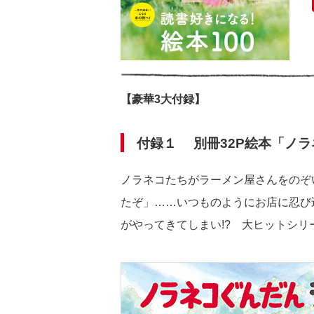
【豪華
3
大付録】
付録１ 別冊32P絵本「ノ
ノラネコたちがラーメン屋さんをのぞ
たぞ」……いつものようにお店に忍び
がやってきてしまい!? 大ヒットシ