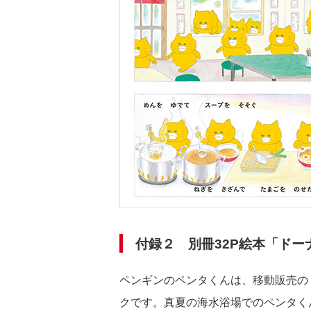
付録２
別冊32P絵本「ド
ペンギンのペンタくんは、移動販売の
クです。真夏の海水浴場でのペンタくん