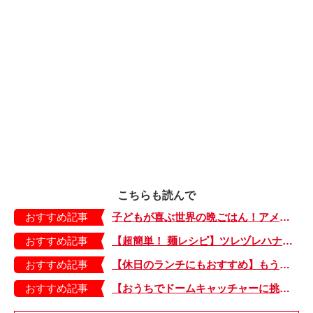
こちらも読んで
おすすめ記事
子どもが喜ぶ世界の晩ごはん！アメリカのフライドチキン＆フライドポテト
おすすめ記事
【超簡単！ 麺レシピ】ツレヅレハナコさんに聞く、パパッと作れる「オイルサーディンとミニトマトの冷製パスタ」
おすすめ記事
【休日のランチにもおすすめ】もう包丁を持つ気力もない…。そんなときは「とろとろ卵のせチャーハン」はいかが？
おすすめ記事
【おうちでドームキャッチャーに挑戦だ】アンパンマン わくわくドームキャッチャー