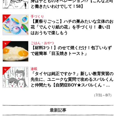
身は子どものオペレーション!?【こんな上司
と働きたいわけでして！58】
手づくり
3
【夏祭りごっこ】ハチの巣みたいな立体のお
花「でんぐり紙の花」を手づくり！ 暑い日
はおうちで楽しもう
ごはん・おやつ
4
【材料3つ！】のせて焼くだけ！包丁いらず
で超簡単「目玉焼きトースト」
連載
5
「タイヤは純正ですか？」新しい教育実習の
先生に、ユニークな質問で攻めるスバルくん
と仲間たち【自閉症BOY★スバルくん・
143】
（7/31～8/7）
最新記事