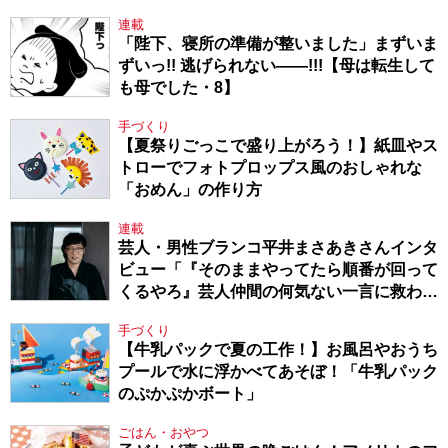
連載
「陛下、寝所の準備が整いました」まずいま
ずいっ!! 逃げられない――!!!【母は転生して
も母でした・8】
手づくり
【夏祭りごっこで盛り上がろう！】紙皿やス
トローでフォトプロップス風のおしゃれな
「おめん」の作り方
連載
芸人・男性ブランコ平井まさあきさんインタ
ビュー「『そのままやってたら順番が回って
くるやろ』芸人仲間の何気ない一言に救われ
てきたから、頑張れる」
手づくり
【牛乳パックで夏の工作！】お風呂やおうち
プールで水に浮かべてあそぼ！「牛乳パック
のぷかぷかボート」
ごはん・おやつ