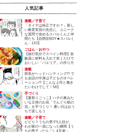
人気記事
連載／子育て
「タイヤは純正ですか？」新し
い教育実習の先生に、ユニーク
な質問で攻めるスバルくんと仲
間たち【自閉症BOY★スバルく
ん・143】
ごはん・おやつ
【旅行気分でスペイン料理】炊
飯器に材料を入れて炊くだけで
おいしい「パエリア」の作り方
連載
部長がヘッドハンティング!? で
も会話の中身は子どものオペレ
ーション!?【こんな上司と働き
たいわけでして！58】
手づくり
【夏祭りごっこ】ハチの巣みた
いな立体のお花「でんぐり紙の
花」を手づくり！ 暑い日はおう
ちで楽しもう
連載／子育て
ビビり？うちの男子5人目が、
わが家の一員になった瞬間【う
ちの男子（だんご）4兄弟・