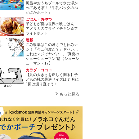
風呂やおうちプールで水に浮か
べてあそぼ！「牛乳パックのぷ
かぷかボート」
ごはん・おやつ
子どもが喜ぶ世界の晩ごはん！
アメリカのフライドチキン＆フ
ライドポテト
連載
ごみ収集はこの暑さでも休みナ
シ！「今…何度だ？」ヤバい…
これはマジでヤバい…。“真夏の
シューシューマン”篇【シューシ
ューマン・17】
カラダ・ココロ
【足の大きさを正しく測る】子
どもの靴の最適サイズは？ 月に
1回は測り直そう！
もっと見る