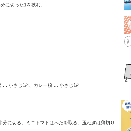
半分に切った1を挟む。
… 小さじ1/4、カレー粉 … 小さじ1/4
め半分に切る。ミニトマトはへたを取る。玉ねぎは薄切り