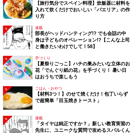
【旅行気分でスペイン料理】炊飯器に材料を
入れて炊くだけでおいしい「パエリア」の作
り方
連載
2
部長がヘッドハンティング!? でも会話の中
身は子どものオペレーション!?【こんな上司
と働きたいわけでして！58】
手づくり
3
【夏祭りごっこ】ハチの巣みたいな立体のお
花「でんぐり紙の花」を手づくり！ 暑い日
はおうちで楽しもう
ごはん・おやつ
4
【材料3つ！】のせて焼くだけ！包丁いらず
で超簡単「目玉焼きトースト」
連載
5
「タイヤは純正ですか？」新しい教育実習の
先生に、ユニークな質問で攻めるスバルくん