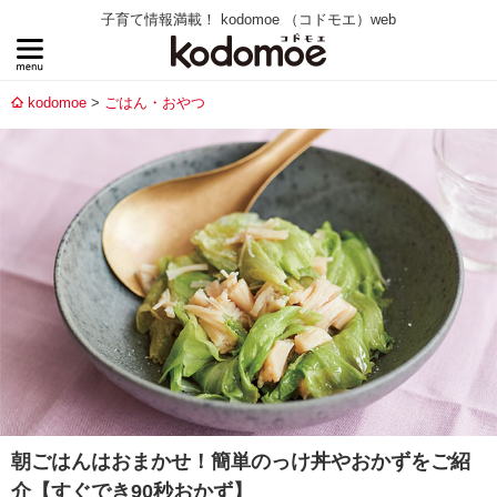
子育て情報満載！ kodomoe （コドモエ）web
kodomoe
ごはん・おやつ
朝ごはんはおまかせ！簡単のっけ丼やおかずをご紹
介【すぐでき90秒おかず】