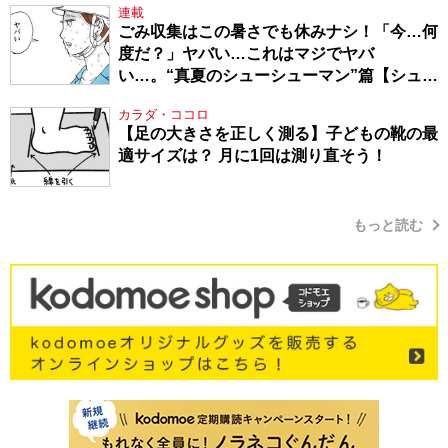
連載
ごみ収集はこの暑さでも休みナシ！「今…何
度だ？」ヤバい…これはマジでヤバ
い…。“真夏のシューシューマン”篇【シュー
シューマン・17】
カラダ・ココロ
【足の大きさを正しく測る】子どもの靴の最
適サイズは？ 月に1回は測り直そう！
もっと読む