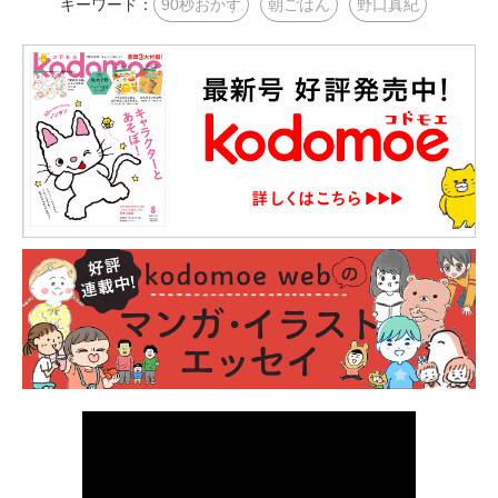
キーワード：
90秒おかず
朝ごはん
野口真紀