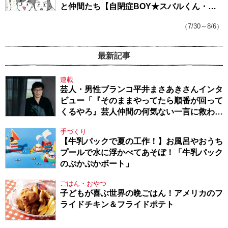
と仲間たち【自閉症BOY★スバルくん・
143】
（7/30～8/6）
最新記事
連載
芸人・男性ブランコ平井まさあきさんインタ
ビュー「『そのままやってたら順番が回って
くるやろ』芸人仲間の何気ない一言に救われ
てきたから、頑張れる」
手づくり
【牛乳パックで夏の工作！】お風呂やおうち
プールで水に浮かべてあそぼ！「牛乳パック
のぷかぷかボート」
ごはん・おやつ
子どもが喜ぶ世界の晩ごはん！アメリカのフ
ライドチキン＆フライドポテト