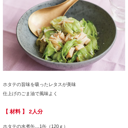
ホタテの旨味を吸ったレタスが美味
仕上げのごま油で風味よく
【 材料 】 2人分
ホタテの水煮缶…1缶（120ｇ）