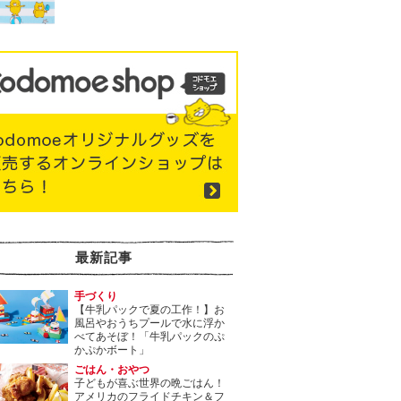
最新記事
手づくり
【牛乳パックで夏の工作！】お
風呂やおうちプールで水に浮か
べてあそぼ！「牛乳パックのぷ
かぷかボート」
ごはん・おやつ
子どもが喜ぶ世界の晩ごはん！
アメリカのフライドチキン＆フ