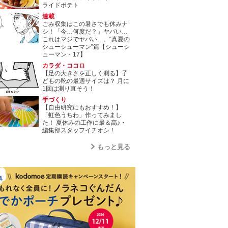
ライドポテト
連載
ごみ収集はこの暑さでも休みナ
シ！「今…何度だ？」ヤバい…
これはマジでヤバい…。“真夏の
シューシューマン”篇【シューシ
ューマン・17】
カラダ・ココロ
【足の大きさを正しく測る】子
どもの靴の最適サイズは？ 月に
1回は測り直そう！
手づくり
【自由研究にもおすすめ！】
「虹色うちわ」作ってみまし
た！ 夏休みの工作に最＆高♪・
編集部スタッフイチオシ！
もっと見る