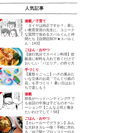
人気記事
連載／子育て
「タイヤは純正ですか？」新し
い教育実習の先生に、ユニーク
な質問で攻めるスバルくんと仲
間たち【自閉症BOY★スバルく
ん・143】
ごはん・おやつ
【旅行気分でスペイン料理】炊
飯器に材料を入れて炊くだけで
おいしい「パエリア」の作り方
手づくり
【夏祭りごっこ】ハチの巣みた
いな立体のお花「でんぐり紙の
花」を手づくり！ 暑い日はおう
ちで楽しもう
連載
部長がヘッドハンティング!? で
も会話の中身は子どものオペレ
ーション!?【こんな上司と働き
たいわけでして！58】
ごはん・おやつ
【カレールーでグラタン】みん
な大好きカレー味！手軽に作れ
る「ゆで卵とブロッコリーのカ