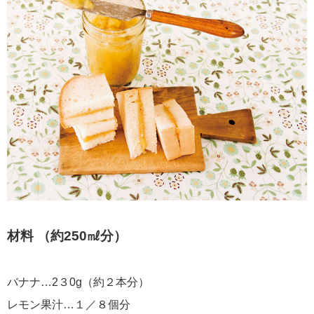
材料 （約250㎖分）
バナナ…2３0g（約２本分）
レモン果汁…１／８個分