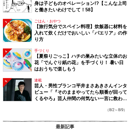
身は子どものオペレーション!?【こんな上司
と働きたいわけでして！58】
ごはん・おやつ
3
【旅行気分でスペイン料理】炊飯器に材料を
入れて炊くだけでおいしい「パエリア」の作
り方
手づくり
4
【夏祭りごっこ】ハチの巣みたいな立体のお
花「でんぐり紙の花」を手づくり！ 暑い日
はおうちで楽しもう
連載
5
芸人・男性ブランコ平井まさあきさんインタ
ビュー「『そのままやってたら順番が回って
くるやろ』芸人仲間の何気ない一言に救われ
てきたから、頑張れる」
（8/2～8/9）
最新記事