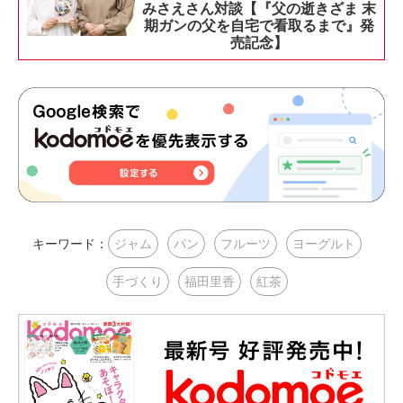
みさえさん対談【『父の逝きざま 末
期ガンの父を自宅で看取るまで』発
売記念】
キーワード：
ジャム
パン
フルーツ
ヨーグルト
手づくり
福田里香
紅茶