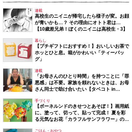
連載
高校生のニイニが帰宅したら様子が変。お顔
が青いかも…？ その理由にオトト君は…
【10歳差兄弟！ぼくのニイニは高校生・3】
暮らし
【プチギフトにおすすめ！】おいしいお茶で
ホッとひと息。箱がかわいい「ティーバッ
グ」
連載
「お母さんのひとり時間」を持つことに「罪
悪感」は不要。家族を頼れないときは、お母
さん同士で助け合いたい【タベコト in
Berlin・130】
手づくり
【ボーネルンドのきせつとあそぼ！】画用紙
に、塗って、切って、貼って完成！ 夏を彩
る元気なお花「カラフルサンフラワー」の作
り方
ごはん・おやつ