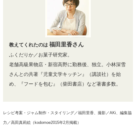
福田里香さん
教えてくれたのは
ふくだりか／お菓子研究家。
老舗高級果物店・新宿高野に勤務後、独立。小林深雪
さんとの共著『児童文学キッチン』（講談社）を始
め、『フードを包む』（柴田書店）など著書多数。
レシピ考案・ジャム制作・スタイリング／福田里香、撮影／AKi、編集協
力／高田真莉絵（kodomoe2015年2月掲載）