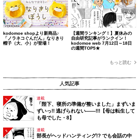
kodomoe shopより新商品♪
【週間ランキング！】夏休みの
「ノラネコぐんだん」なりきり
自由研究記事がランクイン！
帽子（大、小）が登場！
kodomoe web 7月12日～18日
の週間TOP5★
もっと読む
人気記事
連載
1
「陛下、寝所の準備が整いました」まずいま
ずいっ!! 逃げられない――!!!【母は転生して
も母でした・8】
連載
2
部長がヘッドハンティング!? でも会話の中