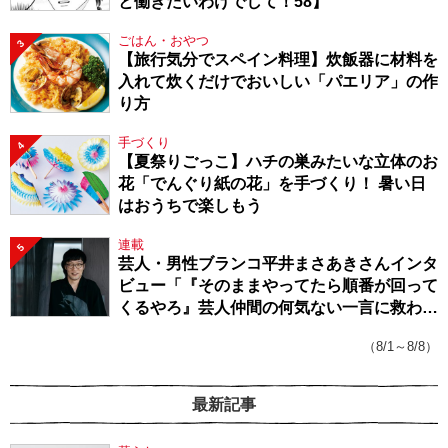
と働きたいわけでして！58】
ごはん・おやつ
3
【旅行気分でスペイン料理】炊飯器に材料を
入れて炊くだけでおいしい「パエリア」の作
り方
手づくり
4
【夏祭りごっこ】ハチの巣みたいな立体のお
花「でんぐり紙の花」を手づくり！ 暑い日
はおうちで楽しもう
連載
5
芸人・男性ブランコ平井まさあきさんインタ
ビュー「『そのままやってたら順番が回って
くるやろ』芸人仲間の何気ない一言に救われ
てきたから、頑張れる」
（8/1～8/8）
最新記事