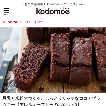
子育て情報満載！ kodomoe （コドモエ）web
kodomoe
ごはん・おやつ
豆乳と米粉でつくる、しっとりリッチなココアブラ
ウニー【アレルギーフリーのおやつ・3】