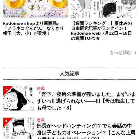
kodomoe shopより新商品♪
【週間ランキング！】夏休みの
「ノラネコぐんだん」なりきり
自由研究記事がランクイン！
帽子（大、小）が登場！
kodomoe web 7月12日～18日
の週間TOP5★
もっと読む
人気記事
連載
1
「陛下、寝所の準備が整いました」まずいま
ずいっ!! 逃げられない――!!!【母は転生して
も母でした・8】
連載
2
部長がヘッドハンティング!? でも会話の中
身は子どものオペレーション!?【こんな上司