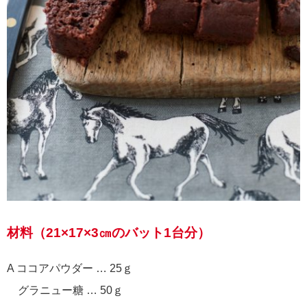
材料（21×17×3㎝のバット1台分）
A ココアパウダー … 25ｇ
グラニュー糖 … 50ｇ