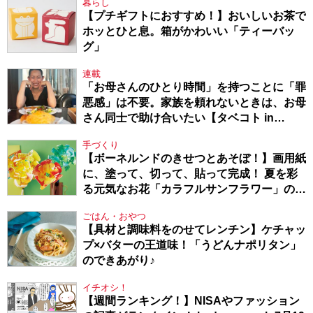
暮らし
【プチギフトにおすすめ！】おいしいお茶で
ホッとひと息。箱がかわいい「ティーバッ
グ」
連載
「お母さんのひとり時間」を持つことに「罪
悪感」は不要。家族を頼れないときは、お母
さん同士で助け合いたい【タベコト in
Berlin・130】
手づくり
【ボーネルンドのきせつとあそぼ！】画用紙
に、塗って、切って、貼って完成！ 夏を彩
る元気なお花「カラフルサンフラワー」の作
り方
ごはん・おやつ
【具材と調味料をのせてレンチン】ケチャッ
プ×バターの王道味！「うどんナポリタン」
のできあがり♪
イチオシ！
【週間ランキング！】NISAやファッション