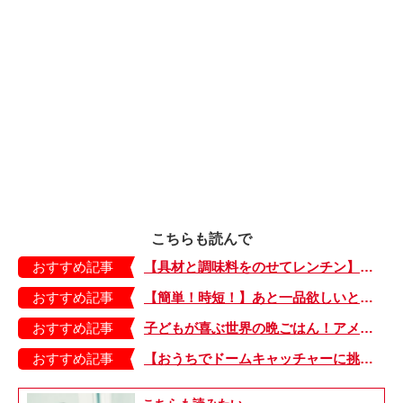
こちらも読んで
おすすめ記事
【具材と調味料をのせてレンチン】ケチャップ×バターの王道味！「うどんナポリタン」のできあがり♪
おすすめ記事
【簡単！時短！】あと一品欲しいときにおすすめの「卵とレタスの炒めもの」のレシピ
おすすめ記事
子どもが喜ぶ世界の晩ごはん！アメリカのフライドチキン＆フライドポテト
おすすめ記事
【おうちでドームキャッチャーに挑戦だ】アンパンマン わくわくドームキャッチャー