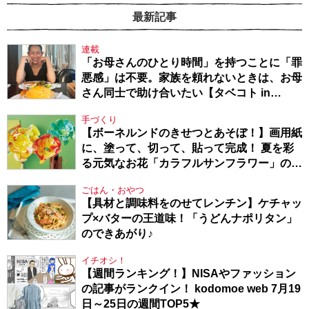
最新記事
連載
「お母さんのひとり時間」を持つことに「罪
悪感」は不要。家族を頼れないときは、お母
さん同士で助け合いたい【タベコト in
Berlin・130】
手づくり
【ボーネルンドのきせつとあそぼ！】画用紙
に、塗って、切って、貼って完成！ 夏を彩
る元気なお花「カラフルサンフラワー」の作
り方
ごはん・おやつ
【具材と調味料をのせてレンチン】ケチャッ
プ×バターの王道味！「うどんナポリタン」
のできあがり♪
イチオシ！
【週間ランキング！】NISAやファッション
の記事がランクイン！ kodomoe web 7月19
日～25日の週間TOP5★