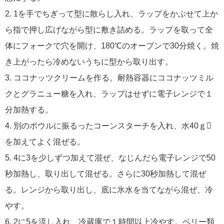
2. 1を手でちぎって型に散らし入れ、ラップをかぶせて上か
ら指で押し広げながら型に敷き詰める。ラップを取って全
体にフォークで穴を開け、180℃のオーブンで30分焼く。焼
き上がったら冷めないうちに型から取り出す。
3. ココナッツクリームを作る。耐熱容器にココナッツミル
クとグラニュー糖を入れ、ラップはせずに電子レンジで１
分加熱する。
4. 別のボウルに振るったコーンスターチを入れ、水40ｇ
を加えてよく混ぜる。
5. 4に3を少しずつ加えて混ぜ、なじんだら電子レンジで50
秒加熱し、取り出して混ぜる。さらに30秒加熱して混ぜ
る。レンジから取り出し、底に氷水を当てながら混ぜ、冷
やす。
6. 2に5を流し入れ、冷蔵庫で１時間以上冷やす。ベリー類