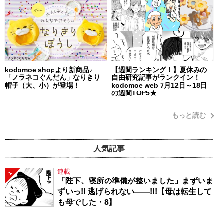
kodomoe shopより新商品♪
【週間ランキング！】夏休みの
「ノラネコぐんだん」なりきり
自由研究記事がランクイン！
帽子（大、小）が登場！
kodomoe web 7月12日～18日
の週間TOP5★
もっと読む
人気記事
連載
1
「陛下、寝所の準備が整いました」まずいま
ずいっ!! 逃げられない――!!!【母は転生して
も母でした・8】