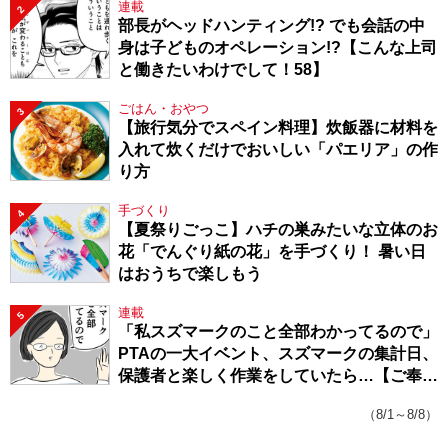
連載
2
部長がヘッドハンティング!? でも会話の中
身は子どものオペレーション!?【こんな上司
と働きたいわけでして！58】
ごはん・おやつ
3
【旅行気分でスペイン料理】炊飯器に材料を
入れて炊くだけでおいしい「パエリア」の作
り方
手づくり
4
【夏祭りごっこ】ハチの巣みたいな立体のお
花「でんぐり紙の花」を手づくり！ 暑い日
はおうちで楽しもう
連載
5
「私スズマークのこと全部わかってるので」
PTAの一大イベント、スズマークの集計日、
保護者と楽しく作業をしていたら…【ご奉仕
戦隊★PTA・19】
（8/1～8/8）