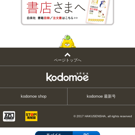
ページトップへ
kodomoe shop
kodomoe 最新号
© 2017 HAKUSENSHA, all rights reserved