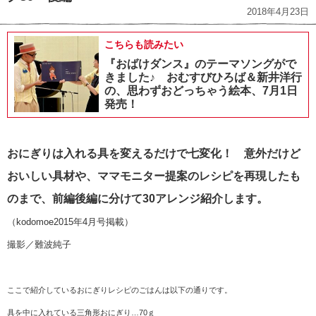
2018年4月23日
こちらも読みたい
『おばけダンス』のテーマソングがで
きました♪ おむすびひろば＆新井洋行
の、思わずおどっちゃう絵本、7月1日
発売！
おにぎりは入れる具を変えるだけで七変化！ 意外だけど
おいしい具材や、ママモニター提案のレシピを再現したも
のまで、前編後編に分けて30アレンジ紹介します。
（kodomoe2015年4月号掲載）
撮影／難波純子
ここで紹介しているおにぎりレシピのごはんは以下の通りです。
具を中に入れている三角形おにぎり…70ｇ