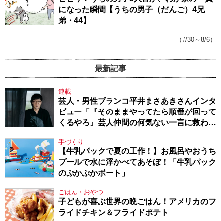
になった瞬間【うちの男子（だんご）4兄
弟・44】
（7/30～8/6）
最新記事
連載
芸人・男性ブランコ平井まさあきさんインタ
ビュー「『そのままやってたら順番が回って
くるやろ』芸人仲間の何気ない一言に救われ
てきたから、頑張れる」
手づくり
【牛乳パックで夏の工作！】お風呂やおうち
プールで水に浮かべてあそぼ！「牛乳パック
のぷかぷかボート」
ごはん・おやつ
子どもが喜ぶ世界の晩ごはん！アメリカのフ
ライドチキン＆フライドポテト