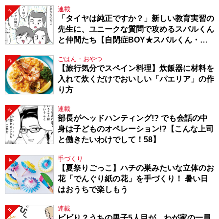
連載
1
「タイヤは純正ですか？」新しい教育実習の
先生に、ユニークな質問で攻めるスバルくん
と仲間たち【自閉症BOY★スバルくん・
143】
ごはん・おやつ
2
【旅行気分でスペイン料理】炊飯器に材料を
入れて炊くだけでおいしい「パエリア」の作
り方
連載
3
部長がヘッドハンティング!? でも会話の中
身は子どものオペレーション!?【こんな上司
と働きたいわけでして！58】
手づくり
4
【夏祭りごっこ】ハチの巣みたいな立体のお
花「でんぐり紙の花」を手づくり！ 暑い日
はおうちで楽しもう
連載
5
ビビり？うちの男子5人目が、わが家の一員