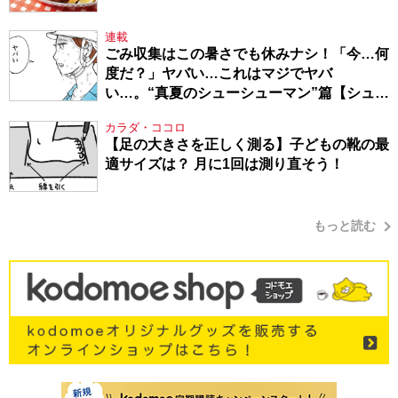
連載
ごみ収集はこの暑さでも休みナシ！「今…何
度だ？」ヤバい…これはマジでヤバ
い…。“真夏のシューシューマン”篇【シュー
シューマン・17】
カラダ・ココロ
【足の大きさを正しく測る】子どもの靴の最
適サイズは？ 月に1回は測り直そう！
もっと読む