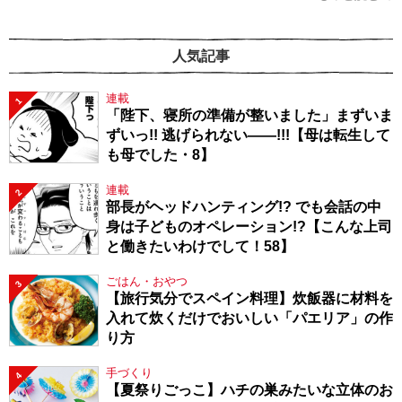
人気記事
連載
1
「陛下、寝所の準備が整いました」まずいま
ずいっ!! 逃げられない――!!!【母は転生して
も母でした・8】
連載
2
部長がヘッドハンティング!? でも会話の中
身は子どものオペレーション!?【こんな上司
と働きたいわけでして！58】
ごはん・おやつ
3
【旅行気分でスペイン料理】炊飯器に材料を
入れて炊くだけでおいしい「パエリア」の作
り方
手づくり
4
【夏祭りごっこ】ハチの巣みたいな立体のお