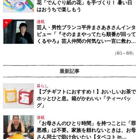
花「でんぐり紙の花」を手づくり！ 暑い日
はおうちで楽しもう
連載
5
芸人・男性ブランコ平井まさあきさんインタ
ビュー「『そのままやってたら順番が回って
くるやろ』芸人仲間の何気ない一言に救われ
てきたから、頑張れる」
（8/1～8/8）
最新記事
暮らし
【プチギフトにおすすめ！】おいしいお茶で
ホッとひと息。箱がかわいい「ティーバッ
グ」
連載
「お母さんのひとり時間」を持つことに「罪
悪感」は不要。家族を頼れないときは、お母
さん同士で助け合いたい【タベコト in