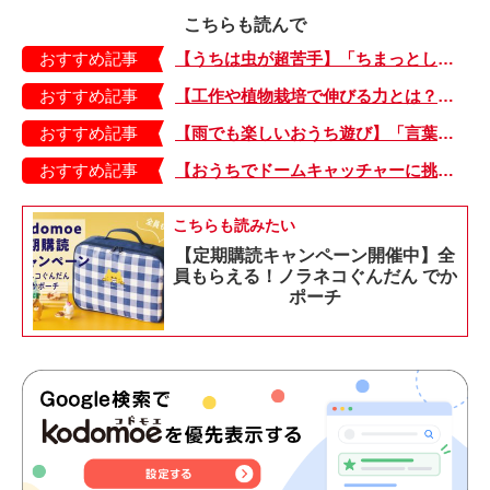
こちらも読んで
おすすめ記事
【うちは虫が超苦手】「ちまっとした虫にも大騒ぎ！」「可愛い系の虫……でも逃げる！」教えて！ みんなの虫ギライエピソード
おすすめ記事
【工作や植物栽培で伸びる力とは？】「非認知能力」を養う、おうちで楽しむ創作あそび・おうちあそび図鑑5
おすすめ記事
【雨でも楽しいおうち遊び】「言葉あそび」で伸ばす表現力や想像力・おうちあそび図鑑4
おすすめ記事
【おうちでドームキャッチャーに挑戦だ】アンパンマン わくわくドームキャッチャー
こちらも読みたい
【定期購読キャンペーン開催中】全
員もらえる！ノラネコぐんだん でか
ポーチ