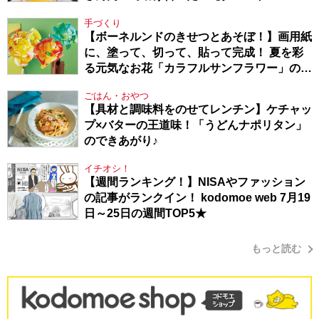
Berlin・130】
手づくり
【ボーネルンドのきせつとあそぼ！】画用紙
に、塗って、切って、貼って完成！ 夏を彩
る元気なお花「カラフルサンフラワー」の作
り方
ごはん・おやつ
【具材と調味料をのせてレンチン】ケチャッ
プ×バターの王道味！「うどんナポリタン」
のできあがり♪
イチオシ！
【週間ランキング！】NISAやファッション
の記事がランクイン！ kodomoe web 7月19
日～25日の週間TOP5★
もっと読む