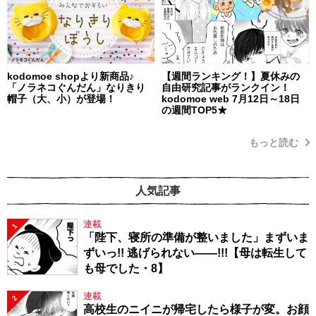
kodomoe shopより新商品♪
【週間ランキング！】夏休みの
「ノラネコぐんだん」なりきり
自由研究記事がランクイン！
帽子（大、小）が登場！
kodomoe web 7月12日～18日
の週間TOP5★
もっと読む
人気記事
連載
1
「陛下、寝所の準備が整いました」まずいま
ずいっ!! 逃げられない――!!!【母は転生して
も母でした・8】
連載
2
高校生のニイニが帰宅したら様子が変。お顔