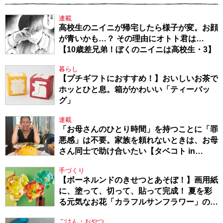
連載
高校生のニイニが帰宅したら様子が変。お顔
が青いかも…？ その理由にオトト君は…
【10歳差兄弟！ぼくのニイニは高校生・3】
暮らし
【プチギフトにおすすめ！】おいしいお茶で
ホッとひと息。箱がかわいい「ティーバッ
グ」
連載
「お母さんのひとり時間」を持つことに「罪
悪感」は不要。家族を頼れないときは、お母
さん同士で助け合いたい【タベコト in
Berlin・130】
手づくり
【ボーネルンドのきせつとあそぼ！】画用紙
に、塗って、切って、貼って完成！ 夏を彩
る元気なお花「カラフルサンフラワー」の作
り方
ごはん・おやつ