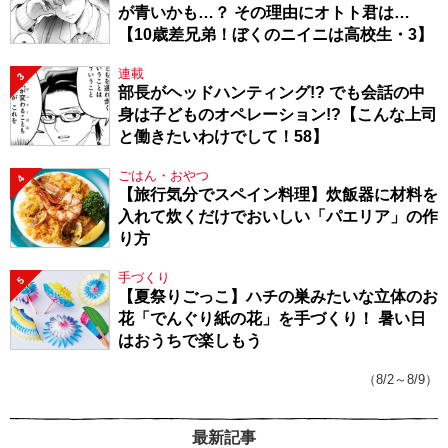
が青いかも…？ その理由にオトト君は…
【10歳差兄弟！ぼくのニイニは高校生・3】
連載
3
部長がヘッドハンティング!? でも会話の中
身は子どものオペレーション!?【こんな上司
と働きたいわけでして！58】
ごはん・おやつ
4
【旅行気分でスペイン料理】炊飯器に材料を
入れて炊くだけでおいしい「パエリア」の作
り方
手づくり
5
【夏祭りごっこ】ハチの巣みたいな立体のお
花「でんぐり紙の花」を手づくり！ 暑い日
はおうちで楽しもう
（8/2～8/9）
最新記事