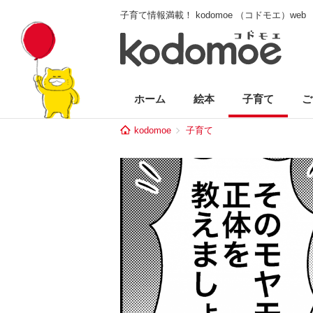
子育て情報満載！ kodomoe （コドモエ）web
ホーム
絵本
子育て
ご
kodomoe
子育て