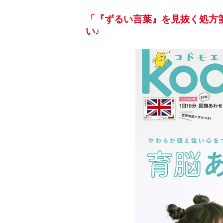
「『ずるい言葉』を見抜く処方箋」
い♪