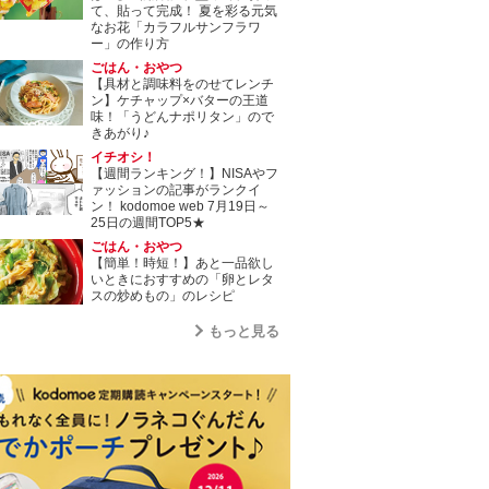
て、貼って完成！ 夏を彩る元気
なお花「カラフルサンフラワ
ー」の作り方
ごはん・おやつ
【具材と調味料をのせてレンチ
ン】ケチャップ×バターの王道
味！「うどんナポリタン」ので
きあがり♪
イチオシ！
【週間ランキング！】NISAやフ
ァッションの記事がランクイ
ン！ kodomoe web 7月19日～
25日の週間TOP5★
ごはん・おやつ
【簡単！時短！】あと一品欲し
いときにおすすめの「卵とレタ
スの炒めもの」のレシピ
もっと見る