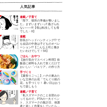
人気記事
連載／子育て
「陛下、寝所の準備が整いまし
た」まずいまずいっ!! 逃げられ
ない――!!!【母は転生しても母
でした・8】
連載
部長がヘッドハンティング!? で
も会話の中身は子どものオペレ
ーション!?【こんな上司と働き
たいわけでして！58】
ごはん・おやつ
【旅行気分でスペイン料理】炊
飯器に材料を入れて炊くだけで
おいしい「パエリア」の作り方
手づくり
【夏祭りごっこ】ハチの巣みた
いな立体のお花「でんぐり紙の
花」を手づくり！ 暑い日はおう
ちで楽しもう
連載／子育て
「私スズマークのこと全部わか
ってるので」PTAの一大イベン
ト、スズマークの集計日、保護
者と楽しく作業をしていたら…