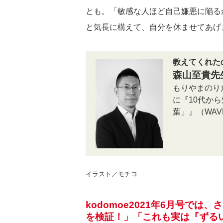
とも。「敏感な人ほど自己嫌悪に陥る
と気長に構えて、自分を休ませてあげ
教えてくれた
森山至貴先
もりやまのり
に『10代か
葉」』（WA
イラスト／モチコ
kodomoe2021年6月号で
を検証！」「これも実は『ずる