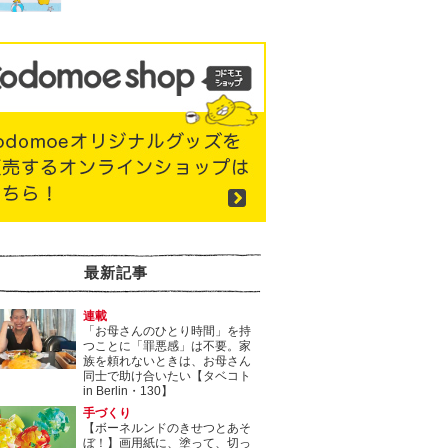
最新記事
連載
「お母さんのひとり時間」を持
つことに「罪悪感」は不要。家
族を頼れないときは、お母さん
同士で助け合いたい【タベコト
in Berlin・130】
手づくり
【ボーネルンドのきせつとあそ
ぼ！】画用紙に、塗って、切っ