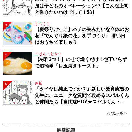
身は子どものオペレーション!?【こんな上司
と働きたいわけでして！58】
手づくり
3
【夏祭りごっこ】ハチの巣みたいな立体のお
花「でんぐり紙の花」を手づくり！ 暑い日
はおうちで楽しもう
ごはん・おやつ
4
【材料3つ！】のせて焼くだけ！包丁いらず
で超簡単「目玉焼きトースト」
連載
5
「タイヤは純正ですか？」新しい教育実習の
先生に、ユニークな質問で攻めるスバルくん
と仲間たち【自閉症BOY★スバルくん・
143】
（7/31～8/7）
最新記事