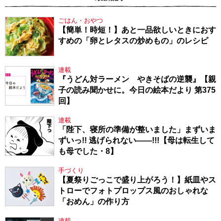
ごはん・おやつ
【簡単！時短！】あと一品欲しいときにおす
すめの「卵とレタスの炒めもの」のレシピ
連載
『うどん対ラーメン やきそばの逆襲』【親
子の読み聞かせに。今日の絵本だより 第375
回】
連載
「陛下、寝所の準備が整いました」まずいま
ずいっ!! 逃げられない――!!!【母は転生して
も母でした・8】
手づくり
【夏祭りごっこで盛り上がろう！】紙皿やス
トローでフォトプロップス風のおしゃれな
「おめん」の作り方
連載