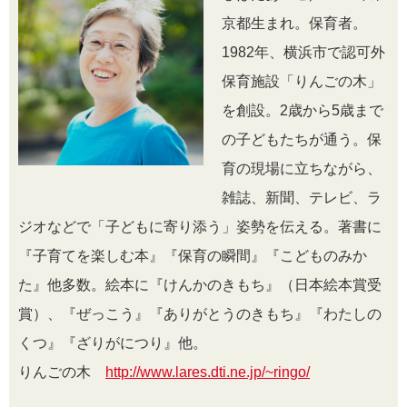
京都生まれ。保育者。
1982年、横浜市で認可外
保育施設「りんごの木」
を創設。2歳から5歳まで
の子どもたちが通う。保
育の現場に立ちながら、
雑誌、新聞、テレビ、ラ
ジオなどで「子どもに寄り添う」姿勢を伝える。著書に
『子育てを楽しむ本』『保育の瞬間』『こどものみか
た』他多数。絵本に『けんかのきもち』（日本絵本賞受
賞）、『ぜっこう』『ありがとうのきもち』『わたしの
くつ』『ざりがにつり』他。
りんごの木
http://www.lares.dti.ne.jp/~ringo/