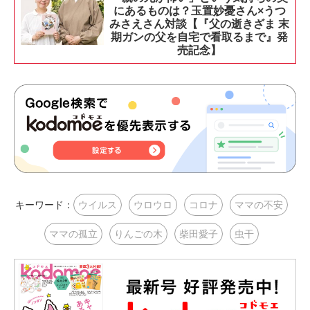
にあるものは？玉置妙憂さん×うつ
みさえさん対談【『父の逝きざま 末
期ガンの父を自宅で看取るまで』発
売記念】
キーワード：
ウイルス
ウロウロ
コロナ
ママの不安
ママの孤立
りんごの木
柴田愛子
虫干