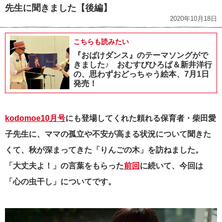
先生に聞きました【後編】
2020年10月18日
こちらも読みたい
『おばけダンス』のテーマソングがで
きました♪ おむすびひろば＆新井洋行
の、思わずおどっちゃう絵本、7月1日
発売！
kodomoe10月号
にも登場してくれた頼れる保育者・柴田愛
子先生に、ママの孤立や不安が高まる状況について聞きた
くて、秋が深まってきた「りんごの木」を訪ねました。
「大丈夫よ！」の言葉をもらった
前回
に続いて、今回は
「心の虫干し」についてです。