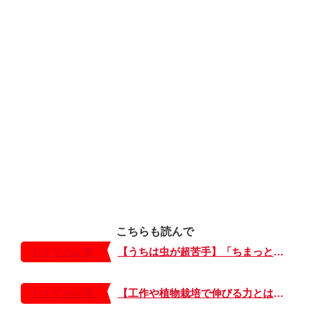
こちらも読んで
おすすめ記事
【うちは虫が超苦手】「ちまっとした虫にも大騒ぎ！」「可愛い系の虫……でも逃げる！」教えて！ みんなの虫ギライエピソード
おすすめ記事
【工作や植物栽培で伸びる力とは？】「非認知能力」を養う、おうちで楽しむ創作あそび・おうちあそび図鑑5