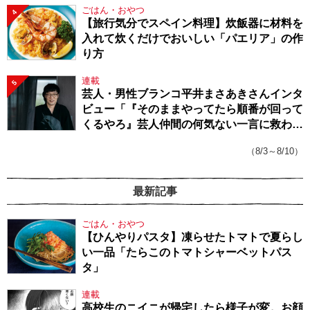
ごはん・おやつ
4
【旅行気分でスペイン料理】炊飯器に材料を
入れて炊くだけでおいしい「パエリア」の作
り方
連載
5
芸人・男性ブランコ平井まさあきさんインタ
ビュー「『そのままやってたら順番が回って
くるやろ』芸人仲間の何気ない一言に救われ
てきたから、頑張れる」
（8/3～8/10）
最新記事
ごはん・おやつ
【ひんやりパスタ】凍らせたトマトで夏らし
い一品「たらこのトマトシャーベットパス
タ」
連載
高校生のニイニが帰宅したら様子が変。お顔