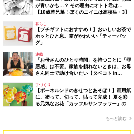
が青いかも…？ その理由にオトト君は…
【10歳差兄弟！ぼくのニイニは高校生・3】
暮らし
【プチギフトにおすすめ！】おいしいお茶で
ホッとひと息。箱がかわいい「ティーバッ
グ」
連載
「お母さんのひとり時間」を持つことに「罪
悪感」は不要。家族を頼れないときは、お母
さん同士で助け合いたい【タベコト in
Berlin・130】
手づくり
【ボーネルンドのきせつとあそぼ！】画用紙
に、塗って、切って、貼って完成！ 夏を彩
る元気なお花「カラフルサンフラワー」の作
り方
もっと読む