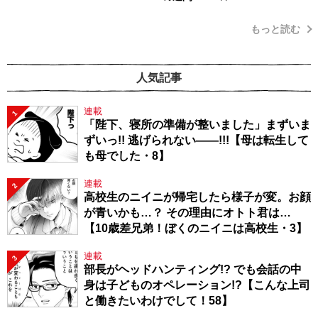
もっと読む
人気記事
連載
1
「陛下、寝所の準備が整いました」まずいま
ずいっ!! 逃げられない――!!!【母は転生して
も母でした・8】
連載
2
高校生のニイニが帰宅したら様子が変。お顔
が青いかも…？ その理由にオトト君は…
【10歳差兄弟！ぼくのニイニは高校生・3】
連載
3
部長がヘッドハンティング!? でも会話の中
身は子どものオペレーション!?【こんな上司
と働きたいわけでして！58】