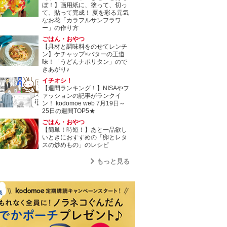
ぼ！】画用紙に、塗って、切っ
て、貼って完成！ 夏を彩る元気
なお花「カラフルサンフラワ
ー」の作り方
ごはん・おやつ
【具材と調味料をのせてレンチ
ン】ケチャップ×バターの王道
味！「うどんナポリタン」ので
きあがり♪
イチオシ！
【週間ランキング！】NISAやフ
ァッションの記事がランクイ
ン！ kodomoe web 7月19日～
25日の週間TOP5★
ごはん・おやつ
【簡単！時短！】あと一品欲し
いときにおすすめの「卵とレタ
スの炒めもの」のレシピ
もっと見る