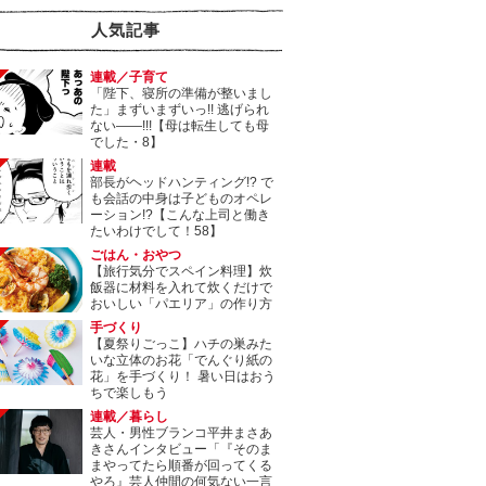
人気記事
連載／子育て
「陛下、寝所の準備が整いまし
た」まずいまずいっ!! 逃げられ
ない――!!!【母は転生しても母
でした・8】
連載
部長がヘッドハンティング!? で
も会話の中身は子どものオペレ
ーション!?【こんな上司と働き
たいわけでして！58】
ごはん・おやつ
【旅行気分でスペイン料理】炊
飯器に材料を入れて炊くだけで
おいしい「パエリア」の作り方
手づくり
【夏祭りごっこ】ハチの巣みた
いな立体のお花「でんぐり紙の
花」を手づくり！ 暑い日はおう
ちで楽しもう
連載／暮らし
芸人・男性ブランコ平井まさあ
きさんインタビュー「『そのま
まやってたら順番が回ってくる
やろ』芸人仲間の何気ない一言