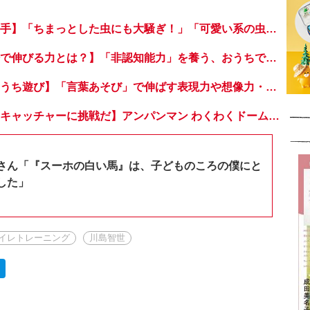
【うちは虫が超苦手】「ちまっとした虫にも大騒ぎ！」「可愛い系の虫……でも逃げる！」教えて！ みんなの虫ギライエピソード
【工作や植物栽培で伸びる力とは？】「非認知能力」を養う、おうちで楽しむ創作あそび・おうちあそび図鑑5
【雨でも楽しいおうち遊び】「言葉あそび」で伸ばす表現力や想像力・おうちあそび図鑑4
【おうちでドームキャッチャーに挑戦だ】アンパンマン わくわくドームキャッチャー
さん「『スーホの白い馬』は、子どものころの僕にと
した」
イレトレーニング
川島智世