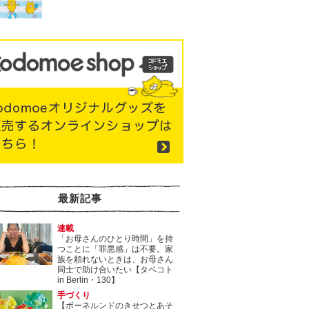
最新記事
連載
「お母さんのひとり時間」を持
つことに「罪悪感」は不要。家
族を頼れないときは、お母さん
同士で助け合いたい【タベコト
in Berlin・130】
手づくり
【ボーネルンドのきせつとあそ