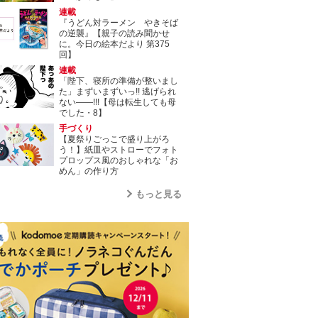
連載
『うどん対ラーメン やきそば
の逆襲』【親子の読み聞かせ
に。今日の絵本だより 第375
回】
連載
「陛下、寝所の準備が整いまし
た」まずいまずいっ!! 逃げられ
ない――!!!【母は転生しても母
でした・8】
手づくり
【夏祭りごっこで盛り上がろ
う！】紙皿やストローでフォト
プロップス風のおしゃれな「お
めん」の作り方
もっと見る