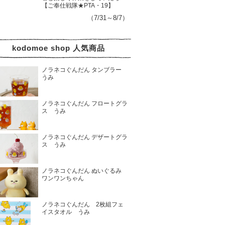
【ご奉仕戦隊★PTA・19】
（7/31～8/7）
kodomoe shop 人気商品
ノラネコぐんだん タンブラー
うみ
ノラネコぐんだん フロートグラ
ス うみ
ノラネコぐんだん デザートグラ
ス うみ
ノラネコぐんだん ぬいぐるみ
ワンワンちゃん
ノラネコぐんだん 2枚組フェ
イスタオル うみ