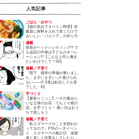
人気記事
ごはん・おやつ
【旅行気分でスペイン料理】炊
飯器に材料を入れて炊くだけで
おいしい「パエリア」の作り方
連載
部長がヘッドハンティング!? で
も会話の中身は子どものオペレ
ーション!?【こんな上司と働き
たいわけでして！58】
連載／子育て
「陛下、寝所の準備が整いまし
た」まずいまずいっ!! 逃げられ
ない――!!!【母は転生しても母
でした・8】
手づくり
【夏祭りごっこ】ハチの巣みた
いな立体のお花「でんぐり紙の
花」を手づくり！ 暑い日はおう
ちで楽しもう
連載／子育て
「私スズマークのこと全部わか
ってるので」PTAの一大イベン
ト、スズマークの集計日、保護
者と楽しく作業をしていたら…