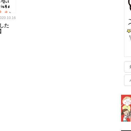
020.10.16
した
】